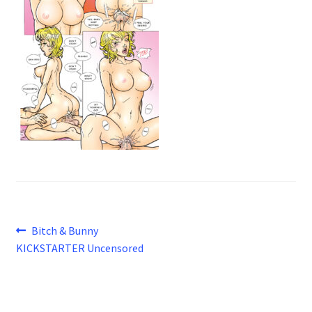
Beitragsnavigation
Vorheriger
Bitch & Bunny
Beitrag:
KICKSTARTER Uncensored