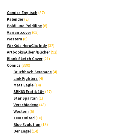
37
Comics Englisch
37
2
Produkte
Kalender
2
Produkte
6
Poldi und Poldiline
6
65
Produkte
Variantcover
65
6
Produkte
Western
6
Produkte
32
WizKids HeroClix Indy
32
Produkte
92
Artbooks/Alben/Bücher
92
21
Produkte
Blank Sketch Cover
21
330
Produkte
Comics
330
Produkte
4
Bruchbach Serenade
4
4
Produkte
Link Fighters
4
14
Produkte
Matt Eagle
14
Produkte
27
SBK83 Erotik 18+
27
1
Produkte
Star Spartan
1
Produkt
43
Verschiedene
43
6
Produkte
Western
6
Produkte
16
TNA United
16
Produkte
13
Blue Evolution
13
14
Produkte
Der Engel
14