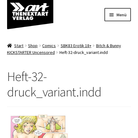
Zur
Zum
Menü
Navigation
Inhalt
springen
springen
Angebote
Start
Shop
Comics
SBK83 Erotik 18+
Bitch & Bunny
Unterm
KICKSTARTER Uncensored
Heft-32-druck_variant.indd
Shop
öffnen
Über uns
Heft-32-
druck_variant.indd