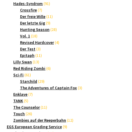
Produkte
91
Hades-Syndrom
91
7
Produkte
Crossfire
7
Produkte
11
Der freie Wille
11
9
Produkte
Der letzte Gig
9
Produkte
28
Hunting Season
28
18
Produkte
Vol. 1
18
Produkte
4
Revised Hardcover
4
3
Produkte
Der Test
3
Produkte
11
Epitaph
11
13
Produkte
Lilly Swan
13
Produkte
6
Red Riding Zombi
6
61
Produkte
Sci-Fi
61
Produkte
29
Starchild
29
Produkte
3
The Adventures of Captain Fox
3
7
Produkte
Enklave
7
5
Produkte
TANK
5
Produkte
11
The Counselor
11
26
Produkte
Touch
26
Produkte
12
Zombies auf der Reeperbahn
12
9
Produkte
EGS European Grading Service
9