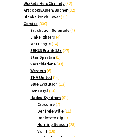
Produkte
32
WizKids HeroClix Indy
32
Produkte
92
Artbooks/Alben/Bücher
92
21
Produkte
Blank Sketch Cover
21
330
Produkte
Comics
330
Produkte
4
Bruchbach Serenade
4
4
Produkte
Link Fighters
4
14
Produkte
Matt Eagle
14
Produkte
27
SBK83 Erotik 18+
27
1
Produkte
Star Spartan
1
Produkt
43
Verschiedene
43
6
Produkte
Western
6
Produkte
16
TNA United
16
Produkte
13
Blue Evolution
13
14
Produkte
Der Engel
14
Produkte
91
Hades-Syndrom
91
7
Produkte
Crossfire
7
Produkte
11
Der freie Wille
11
9
Produkte
Der letzte Gig
9
Produkte
28
Hunting Season
28
18
Produkte
Vol. 1
18