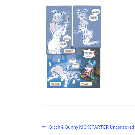
Beitragsnavigation
Vorheriger
Bitch & Bunny KICKSTARTER Uncensored
Beitrag: