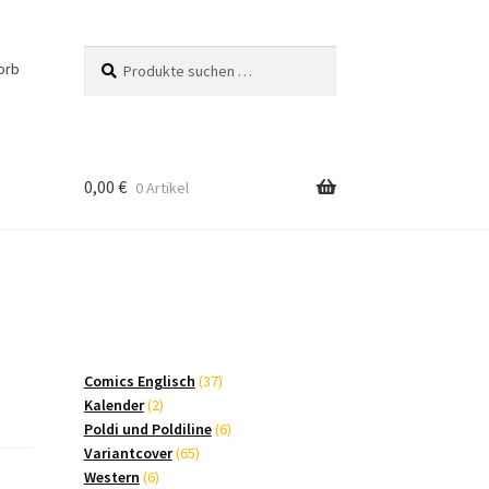
Suchen
Suchen
orb
nach:
0,00
€
0 Artikel
37
Comics Englisch
37
2
Produkte
Kalender
2
Produkte
6
Poldi und Poldiline
6
65
Produkte
Variantcover
65
6
Produkte
Western
6