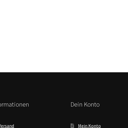
formationen
Dein Konto
Versand
Mein Konto