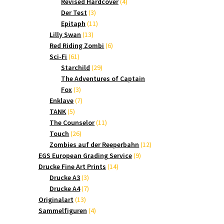
Produkte
4
Revised Hardcover
4
3
Produkte
Der Test
3
Produkte
11
Epitaph
11
13
Produkte
Lilly Swan
13
Produkte
6
Red Riding Zombi
6
61
Produkte
Sci-Fi
61
Produkte
29
Starchild
29
Produkte
The Adventures of Captain
3
Fox
3
Produkte
7
Enklave
7
5
Produkte
TANK
5
Produkte
11
The Counselor
11
26
Produkte
Touch
26
Produkte
12
Zombies auf der Reeperbahn
12
9
Produkte
EGS European Grading Service
9
14
Produkte
Drucke Fine Art Prints
14
3
Produkte
Drucke A3
3
Produkte
7
Drucke A4
7
13
Produkte
Originalart
13
Produkte
4
Sammelfiguren
4
Produkte