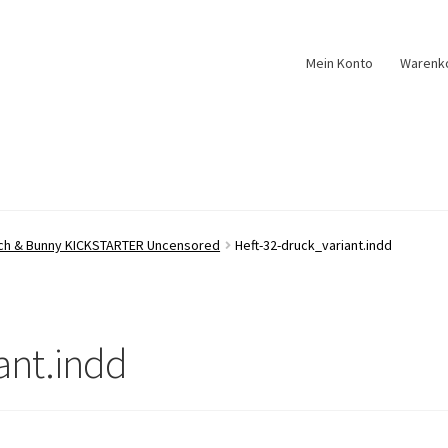
Mein Konto
Warenk
tch & Bunny KICKSTARTER Uncensored
Heft-32-druck_variant.indd
ant.indd