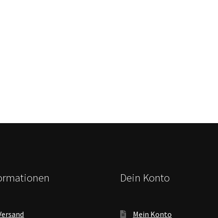
formationen
Dein Konto
Versand
Mein Konto