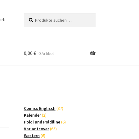
Suchen
Suchen
orb
nach:
0,00
€
0 Artikel
37
Comics Englisch
37
2
Produkte
Kalender
2
Produkte
6
Poldi und Poldiline
6
65
Produkte
Variantcover
65
6
Produkte
Western
6