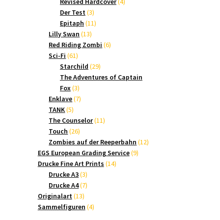
Produkte
4
Revised Hardcover
4
3
Produkte
Der Test
3
Produkte
11
Epitaph
11
13
Produkte
Lilly Swan
13
Produkte
6
Red Riding Zombi
6
61
Produkte
Sci-Fi
61
Produkte
29
Starchild
29
Produkte
The Adventures of Captain
3
Fox
3
Produkte
7
Enklave
7
5
Produkte
TANK
5
Produkte
11
The Counselor
11
26
Produkte
Touch
26
Produkte
12
Zombies auf der Reeperbahn
12
9
Produkte
EGS European Grading Service
9
14
Produkte
Drucke Fine Art Prints
14
3
Produkte
Drucke A3
3
Produkte
7
Drucke A4
7
13
Produkte
Originalart
13
Produkte
4
Sammelfiguren
4
Produkte