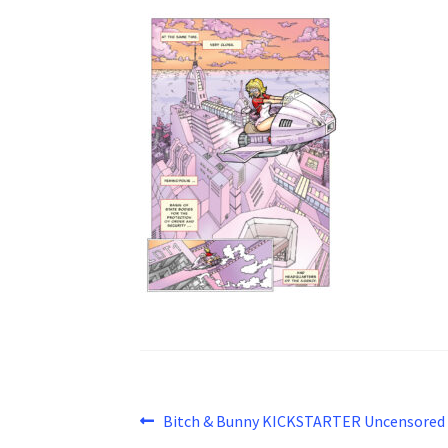
Beitragsnavigation
Vorheriger
Bitch & Bunny KICKSTARTER Uncensored
Beitrag: