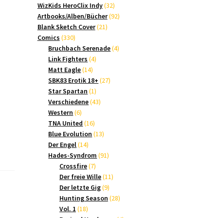
Produkte
32
WizKids HeroClix Indy
32
Produkte
92
Artbooks/Alben/Bücher
92
21
Produkte
Blank Sketch Cover
21
330
Produkte
Comics
330
Produkte
4
Bruchbach Serenade
4
4
Produkte
Link Fighters
4
14
Produkte
Matt Eagle
14
Produkte
27
SBK83 Erotik 18+
27
1
Produkte
Star Spartan
1
Produkt
43
Verschiedene
43
6
Produkte
Western
6
Produkte
16
TNA United
16
Produkte
13
Blue Evolution
13
14
Produkte
Der Engel
14
Produkte
91
Hades-Syndrom
91
7
Produkte
Crossfire
7
Produkte
11
Der freie Wille
11
9
Produkte
Der letzte Gig
9
Produkte
28
Hunting Season
28
18
Produkte
Vol. 1
18