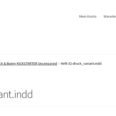
Mein Konto
Warenk
tch & Bunny KICKSTARTER Uncensored
Heft-32-druck_variant.indd
ant.indd