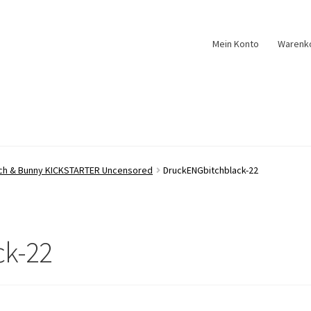
Mein Konto
Warenk
tch & Bunny KICKSTARTER Uncensored
DruckENGbitchblack-22
ck-22