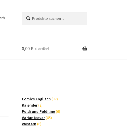
Suchen
Suchen
orb
nach:
0,00
€
0 Artikel
37
Comics Englisch
37
2
Produkte
Kalender
2
Produkte
6
Poldi und Poldiline
6
65
Produkte
Variantcover
65
6
Produkte
Western
6