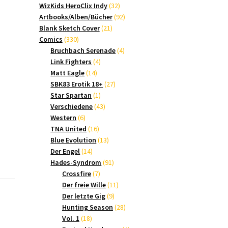
Produkte
32
WizKids HeroClix Indy
32
Produkte
92
Artbooks/Alben/Bücher
92
21
Produkte
Blank Sketch Cover
21
330
Produkte
Comics
330
Produkte
4
Bruchbach Serenade
4
4
Produkte
Link Fighters
4
14
Produkte
Matt Eagle
14
Produkte
27
SBK83 Erotik 18+
27
1
Produkte
Star Spartan
1
Produkt
43
Verschiedene
43
6
Produkte
Western
6
Produkte
16
TNA United
16
Produkte
13
Blue Evolution
13
14
Produkte
Der Engel
14
Produkte
91
Hades-Syndrom
91
7
Produkte
Crossfire
7
Produkte
11
Der freie Wille
11
9
Produkte
Der letzte Gig
9
Produkte
28
Hunting Season
28
18
Produkte
Vol. 1
18