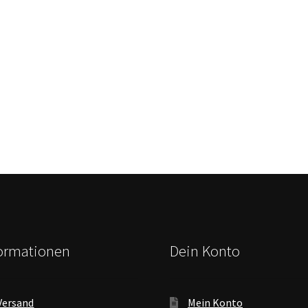
formationen
Dein Konto
Versand
Mein Konto