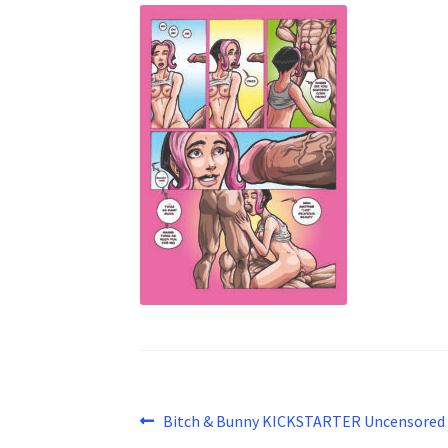
Beitragsnavigation
Vorheriger
Bitch & Bunny KICKSTARTER Uncensored
Beitrag: