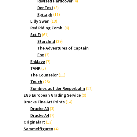
Produkte
4
Revised Hardcover
4
3
Produkte
Der Test
3
Produkte
11
Epitaph
11
13
Produkte
Lilly Swan
13
Produkte
6
Red Riding Zombi
6
61
Produkte
Sci-Fi
61
Produkte
29
Starchild
29
Produkte
The Adventures of Captain
3
Fox
3
Produkte
7
Enklave
7
5
Produkte
TANK
5
Produkte
11
The Counselor
11
26
Produkte
Touch
26
Produkte
12
Zombies auf der Reeperbahn
12
9
Produkte
EGS European Grading Service
9
14
Produkte
Drucke Fine Art Prints
14
3
Produkte
Drucke A3
3
Produkte
7
Drucke A4
7
13
Produkte
Originalart
13
Produkte
4
Sammelfiguren
4
Produkte