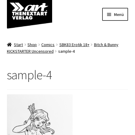
Zur
Zum
Menü
Navigation
Inhalt
springen
springen
Angebote
Start
Shop
Comics
SBK83 Erotik 18+
Bitch & Bunny
Unterm
KICKSTARTER Uncensored
sample-4
Shop
öffnen
Über uns
sample-4