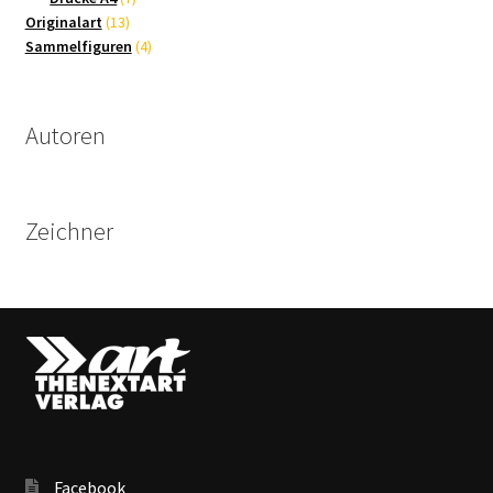
13
Produkte
Originalart
13
Produkte
4
Sammelfiguren
4
Produkte
Autoren
Zeichner
Facebook