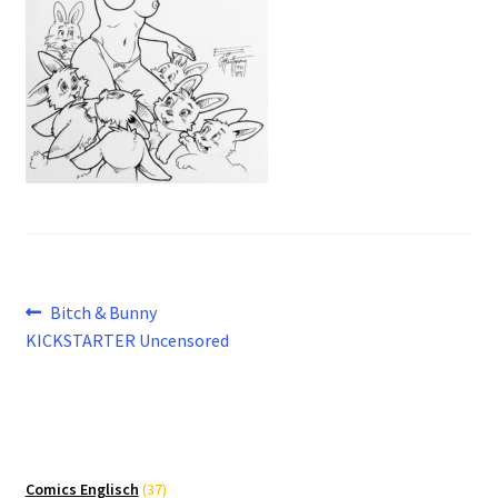
Beitragsnavigation
Vorheriger
Bitch & Bunny
Beitrag:
KICKSTARTER Uncensored
37
Comics Englisch
37