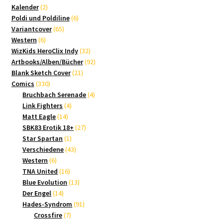
2
Produkte
Kalender
2
Produkte
6
Poldi und Poldiline
6
65
Produkte
Variantcover
65
6
Produkte
Western
6
Produkte
32
WizKids HeroClix Indy
32
Produkte
92
Artbooks/Alben/Bücher
92
21
Produkte
Blank Sketch Cover
21
330
Produkte
Comics
330
Produkte
4
Bruchbach Serenade
4
4
Produkte
Link Fighters
4
14
Produkte
Matt Eagle
14
Produkte
27
SBK83 Erotik 18+
27
1
Produkte
Star Spartan
1
Produkt
43
Verschiedene
43
6
Produkte
Western
6
Produkte
16
TNA United
16
Produkte
13
Blue Evolution
13
14
Produkte
Der Engel
14
Produkte
91
Hades-Syndrom
91
7
Produkte
Crossfire
7