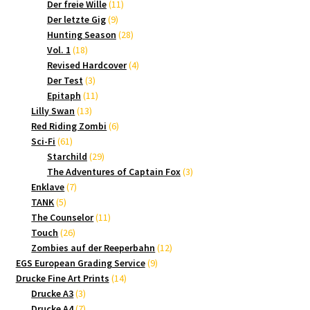
Produkte
11
Der freie Wille
11
9
Produkte
Der letzte Gig
9
Produkte
28
Hunting Season
28
18
Produkte
Vol. 1
18
Produkte
4
Revised Hardcover
4
3
Produkte
Der Test
3
Produkte
11
Epitaph
11
13
Produkte
Lilly Swan
13
Produkte
6
Red Riding Zombi
6
61
Produkte
Sci-Fi
61
Produkte
29
Starchild
29
Produkte
3
The Adventures of Captain Fox
3
7
Produkte
Enklave
7
5
Produkte
TANK
5
Produkte
11
The Counselor
11
26
Produkte
Touch
26
Produkte
12
Zombies auf der Reeperbahn
12
9
Produkte
EGS European Grading Service
9
14
Produkte
Drucke Fine Art Prints
14
3
Produkte
Drucke A3
3
Produkte
7
Drucke A4
7