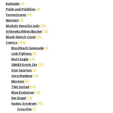
2
Produkte
Kalender
2
Produkte
6
Poldi und Poldiline
6
65
Produkte
Variantcover
65
6
Produkte
Western
6
Produkte
32
WizKids HeroClix Indy
32
Produkte
92
Artbooks/Alben/Bücher
92
21
Produkte
Blank Sketch Cover
21
330
Produkte
Comics
330
Produkte
4
Bruchbach Serenade
4
4
Produkte
Link Fighters
4
14
Produkte
Matt Eagle
14
Produkte
27
SBK83 Erotik 18+
27
1
Produkte
Star Spartan
1
Produkt
43
Verschiedene
43
6
Produkte
Western
6
Produkte
16
TNA United
16
Produkte
13
Blue Evolution
13
14
Produkte
Der Engel
14
Produkte
91
Hades-Syndrom
91
7
Produkte
Crossfire
7