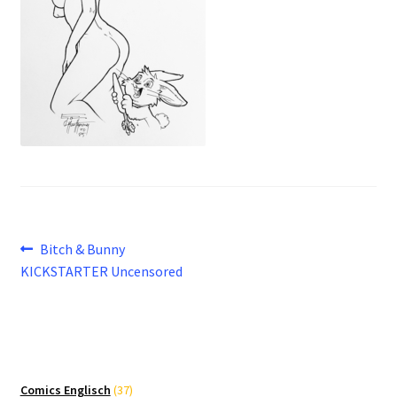
Beitragsnavigation
Vorheriger
Bitch & Bunny
Beitrag:
KICKSTARTER Uncensored
37
Comics Englisch
37