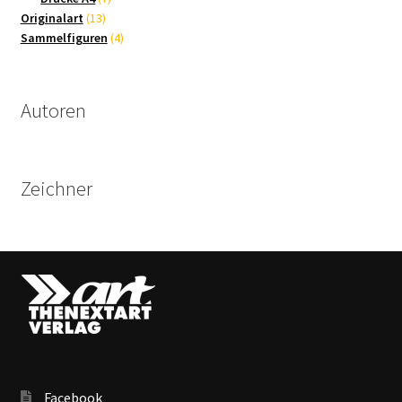
13
Produkte
Originalart
13
Produkte
4
Sammelfiguren
4
Produkte
Autoren
Zeichner
Facebook