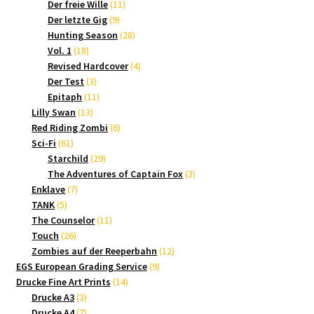
Produkte
11
Der freie Wille
11
9
Produkte
Der letzte Gig
9
Produkte
28
Hunting Season
28
18
Produkte
Vol. 1
18
Produkte
4
Revised Hardcover
4
3
Produkte
Der Test
3
Produkte
11
Epitaph
11
13
Produkte
Lilly Swan
13
Produkte
6
Red Riding Zombi
6
61
Produkte
Sci-Fi
61
Produkte
29
Starchild
29
Produkte
3
The Adventures of Captain Fox
3
7
Produkte
Enklave
7
5
Produkte
TANK
5
Produkte
11
The Counselor
11
26
Produkte
Touch
26
Produkte
12
Zombies auf der Reeperbahn
12
9
Produkte
EGS European Grading Service
9
14
Produkte
Drucke Fine Art Prints
14
3
Produkte
Drucke A3
3
Produkte
7
Drucke A4
7