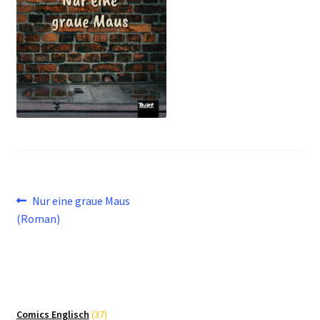
Beitragsnavigation
Vorheriger
Nur eine graue Maus
Beitrag:
(Roman)
37
Comics Englisch
37