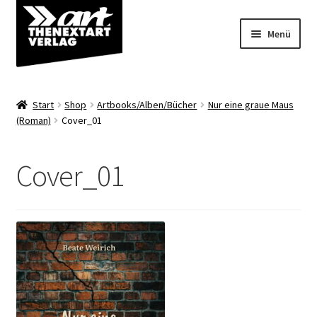
Zur
Zum
Menü
Navigation
Inhalt
springen
springen
Angebote
Start
Shop
Artbooks/Alben/Bücher
Nur eine graue Maus
Unterm
(Roman)
Cover_01
Shop
öffnen
Über uns
Cover_01