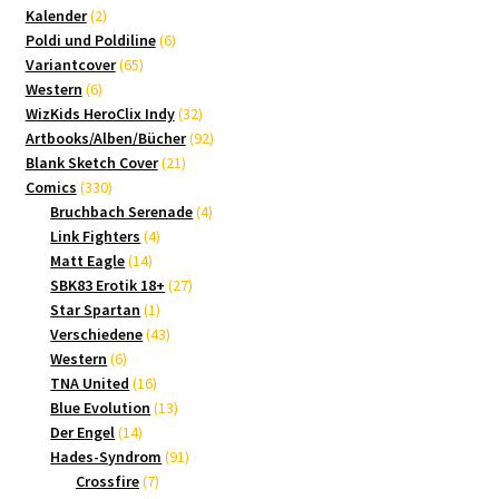
2
Produkte
Kalender
2
Produkte
6
Poldi und Poldiline
6
65
Produkte
Variantcover
65
6
Produkte
Western
6
Produkte
32
WizKids HeroClix Indy
32
Produkte
92
Artbooks/Alben/Bücher
92
21
Produkte
Blank Sketch Cover
21
330
Produkte
Comics
330
Produkte
4
Bruchbach Serenade
4
4
Produkte
Link Fighters
4
14
Produkte
Matt Eagle
14
Produkte
27
SBK83 Erotik 18+
27
1
Produkte
Star Spartan
1
Produkt
43
Verschiedene
43
6
Produkte
Western
6
Produkte
16
TNA United
16
Produkte
13
Blue Evolution
13
14
Produkte
Der Engel
14
Produkte
91
Hades-Syndrom
91
7
Produkte
Crossfire
7