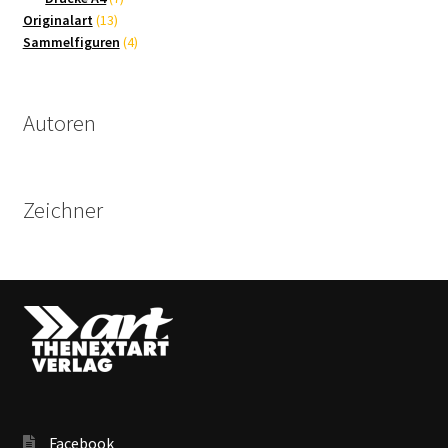
13
Produkte
Originalart
13
Produkte
4
Sammelfiguren
4
Produkte
Autoren
Zeichner
Facebook