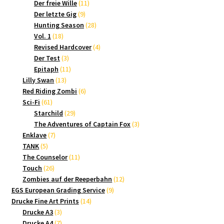
Produkte
11
Der freie Wille
11
9
Produkte
Der letzte Gig
9
Produkte
28
Hunting Season
28
18
Produkte
Vol. 1
18
Produkte
4
Revised Hardcover
4
3
Produkte
Der Test
3
Produkte
11
Epitaph
11
13
Produkte
Lilly Swan
13
Produkte
6
Red Riding Zombi
6
61
Produkte
Sci-Fi
61
Produkte
29
Starchild
29
Produkte
3
The Adventures of Captain Fox
3
7
Produkte
Enklave
7
5
Produkte
TANK
5
Produkte
11
The Counselor
11
26
Produkte
Touch
26
Produkte
12
Zombies auf der Reeperbahn
12
9
Produkte
EGS European Grading Service
9
14
Produkte
Drucke Fine Art Prints
14
3
Produkte
Drucke A3
3
Produkte
7
Drucke A4
7