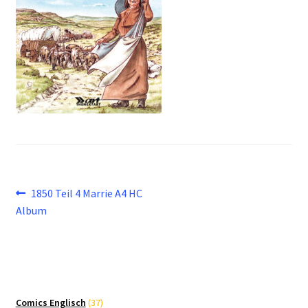
Beitragsnavigation
Vorheriger
1850 Teil 4 Marrie A4 HC
Beitrag:
Album
37
Comics Englisch
37