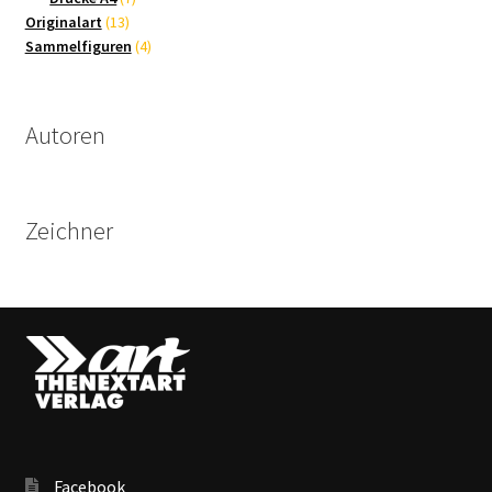
13
Produkte
Originalart
13
Produkte
4
Sammelfiguren
4
Produkte
Autoren
Zeichner
Facebook