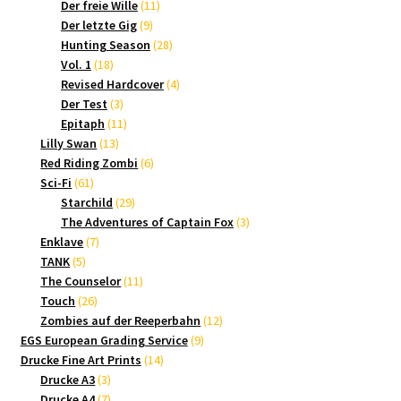
Produkte
11
Der freie Wille
11
9
Produkte
Der letzte Gig
9
Produkte
28
Hunting Season
28
18
Produkte
Vol. 1
18
Produkte
4
Revised Hardcover
4
3
Produkte
Der Test
3
Produkte
11
Epitaph
11
13
Produkte
Lilly Swan
13
Produkte
6
Red Riding Zombi
6
61
Produkte
Sci-Fi
61
Produkte
29
Starchild
29
Produkte
3
The Adventures of Captain Fox
3
7
Produkte
Enklave
7
5
Produkte
TANK
5
Produkte
11
The Counselor
11
26
Produkte
Touch
26
Produkte
12
Zombies auf der Reeperbahn
12
9
Produkte
EGS European Grading Service
9
14
Produkte
Drucke Fine Art Prints
14
3
Produkte
Drucke A3
3
Produkte
7
Drucke A4
7