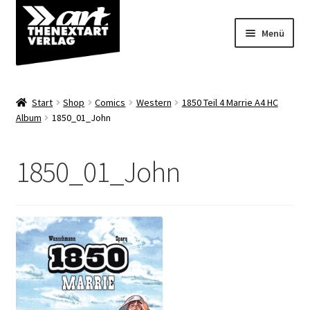
Zur
Zum
Menü
Navigation
Inhalt
springen
springen
Angebote
Start
Shop
Comics
Western
1850 Teil 4 Marrie A4 HC
Unterm
Album
1850_01_John
Shop
öffnen
Über uns
1850_01_John