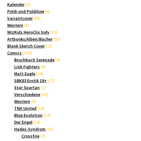
2
Produkte
Kalender
2
Produkte
6
Poldi und Poldiline
6
65
Produkte
Variantcover
65
6
Produkte
Western
6
Produkte
32
WizKids HeroClix Indy
32
Produkte
92
Artbooks/Alben/Bücher
92
21
Produkte
Blank Sketch Cover
21
330
Produkte
Comics
330
Produkte
4
Bruchbach Serenade
4
4
Produkte
Link Fighters
4
14
Produkte
Matt Eagle
14
Produkte
27
SBK83 Erotik 18+
27
1
Produkte
Star Spartan
1
Produkt
43
Verschiedene
43
6
Produkte
Western
6
Produkte
16
TNA United
16
Produkte
13
Blue Evolution
13
14
Produkte
Der Engel
14
Produkte
91
Hades-Syndrom
91
7
Produkte
Crossfire
7