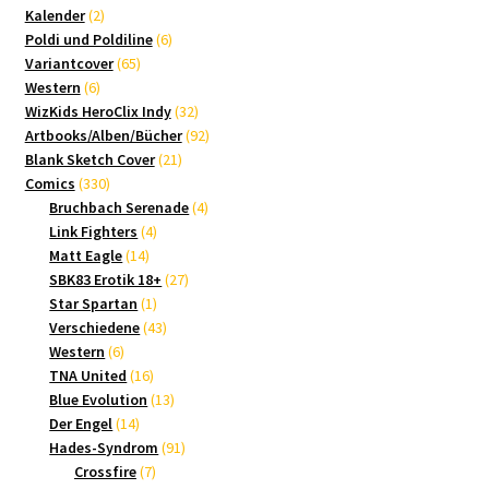
2
Produkte
Kalender
2
Produkte
6
Poldi und Poldiline
6
65
Produkte
Variantcover
65
6
Produkte
Western
6
Produkte
32
WizKids HeroClix Indy
32
Produkte
92
Artbooks/Alben/Bücher
92
21
Produkte
Blank Sketch Cover
21
330
Produkte
Comics
330
Produkte
4
Bruchbach Serenade
4
4
Produkte
Link Fighters
4
14
Produkte
Matt Eagle
14
Produkte
27
SBK83 Erotik 18+
27
1
Produkte
Star Spartan
1
Produkt
43
Verschiedene
43
6
Produkte
Western
6
Produkte
16
TNA United
16
Produkte
13
Blue Evolution
13
14
Produkte
Der Engel
14
Produkte
91
Hades-Syndrom
91
7
Produkte
Crossfire
7