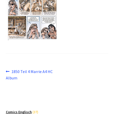
Beitragsnavigation
Vorheriger
1850 Teil 4 Marrie A4 HC
Beitrag:
Album
37
Comics Englisch
37