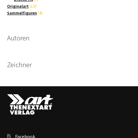
13
Produkte
Originalart
13
Produkte
4
Sammelfiguren
4
Produkte
Autoren
Zeichner
Facebook