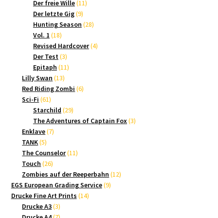
Produkte
11
Der freie Wille
11
9
Produkte
Der letzte Gig
9
Produkte
28
Hunting Season
28
18
Produkte
Vol. 1
18
Produkte
4
Revised Hardcover
4
3
Produkte
Der Test
3
Produkte
11
Epitaph
11
13
Produkte
Lilly Swan
13
Produkte
6
Red Riding Zombi
6
61
Produkte
Sci-Fi
61
Produkte
29
Starchild
29
Produkte
3
The Adventures of Captain Fox
3
7
Produkte
Enklave
7
5
Produkte
TANK
5
Produkte
11
The Counselor
11
26
Produkte
Touch
26
Produkte
12
Zombies auf der Reeperbahn
12
9
Produkte
EGS European Grading Service
9
14
Produkte
Drucke Fine Art Prints
14
3
Produkte
Drucke A3
3
Produkte
7
Drucke A4
7