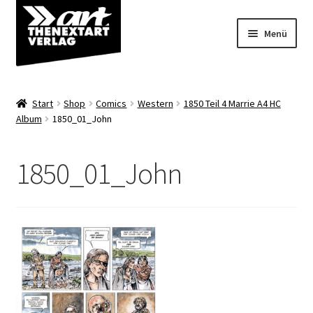
Zur
Zum
Menü
Navigation
Inhalt
springen
springen
Angebote
Start
Shop
Comics
Western
1850 Teil 4 Marrie A4 HC
Unterm
Album
1850_01_John
Shop
öffnen
Über uns
1850_01_John