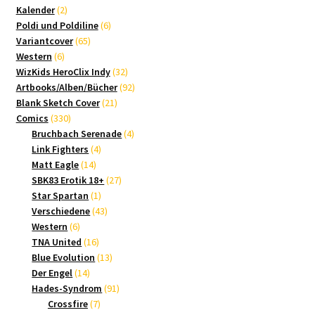
2
Produkte
Kalender
2
Produkte
6
Poldi und Poldiline
6
65
Produkte
Variantcover
65
6
Produkte
Western
6
Produkte
32
WizKids HeroClix Indy
32
Produkte
92
Artbooks/Alben/Bücher
92
21
Produkte
Blank Sketch Cover
21
330
Produkte
Comics
330
Produkte
4
Bruchbach Serenade
4
4
Produkte
Link Fighters
4
14
Produkte
Matt Eagle
14
Produkte
27
SBK83 Erotik 18+
27
1
Produkte
Star Spartan
1
Produkt
43
Verschiedene
43
6
Produkte
Western
6
Produkte
16
TNA United
16
Produkte
13
Blue Evolution
13
14
Produkte
Der Engel
14
Produkte
91
Hades-Syndrom
91
7
Produkte
Crossfire
7