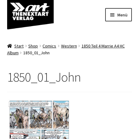
Zur
Zum
Menü
Navigation
Inhalt
springen
springen
Angebote
Start
Shop
Comics
Western
1850 Teil 4 Marrie A4 HC
Unterm
Album
1850_01_John
Shop
öffnen
Über uns
1850_01_John