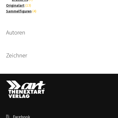
13
Produkte
Originalart
13
Produkte
4
Sammelfiguren
4
Produkte
Autoren
Zeichner
Facebook