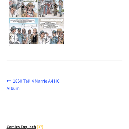
Beitragsnavigation
Vorheriger
1850 Teil 4 Marrie A4 HC
Beitrag:
Album
37
Comics Englisch
37