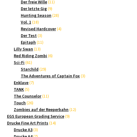
Produkte
11
Der freie Wille
11
9
Produkte
Der letzte Gig
9
Produkte
28
Hunting Season
28
18
Produkte
Vol. 1
18
Produkte
4
Revised Hardcover
4
3
Produkte
Der Test
3
Produkte
11
Epitaph
11
13
Produkte
Lilly Swan
13
Produkte
6
Red Riding Zombi
6
61
Produkte
Sci-Fi
61
Produkte
29
Starchild
29
Produkte
3
The Adventures of Captain Fox
3
7
Produkte
Enklave
7
5
Produkte
TANK
5
Produkte
11
The Counselor
11
26
Produkte
Touch
26
Produkte
12
Zombies auf der Reeperbahn
12
9
Produkte
EGS European Grading Service
9
14
Produkte
Drucke Fine Art Prints
14
3
Produkte
Drucke A3
3
Produkte
7
Drucke A4
7