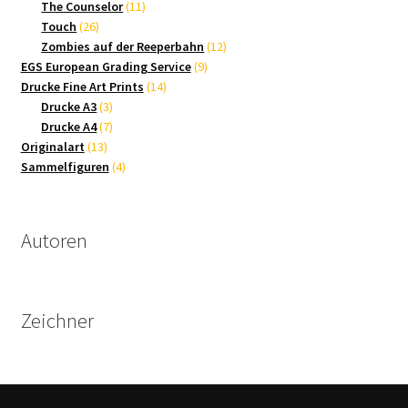
Produkte
11
The Counselor
11
26
Produkte
Touch
26
Produkte
12
Zombies auf der Reeperbahn
12
9
Produkte
EGS European Grading Service
9
14
Produkte
Drucke Fine Art Prints
14
3
Produkte
Drucke A3
3
Produkte
7
Drucke A4
7
13
Produkte
Originalart
13
Produkte
4
Sammelfiguren
4
Produkte
Autoren
Zeichner