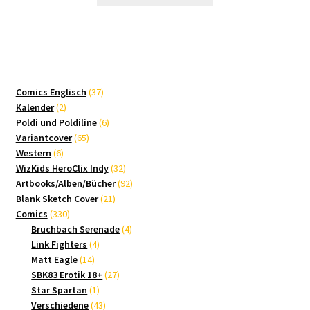
37
Comics Englisch
37
2
Produkte
Kalender
2
Produkte
6
Poldi und Poldiline
6
65
Produkte
Variantcover
65
6
Produkte
Western
6
Produkte
32
WizKids HeroClix Indy
32
Produkte
92
Artbooks/Alben/Bücher
92
21
Produkte
Blank Sketch Cover
21
330
Produkte
Comics
330
Produkte
4
Bruchbach Serenade
4
4
Produkte
Link Fighters
4
14
Produkte
Matt Eagle
14
Produkte
27
SBK83 Erotik 18+
27
1
Produkte
Star Spartan
1
Produkt
43
Verschiedene
43