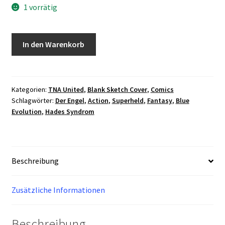
1 vorrätig
TNA
In den Warenkorb
United
-
Der
letzte
Kategorien:
TNA United
,
Blank Sketch Cover
,
Comics
Schlagwörter:
Der Engel
,
Action
,
Superheld
,
Fantasy
,
Blue
Geek
Evolution
,
Hades Syndrom
Cover
E
Blank
Sketch
Beschreibung
3
Original
Tomppa
Zusätzliche Informationen
Menge
Beschreibung