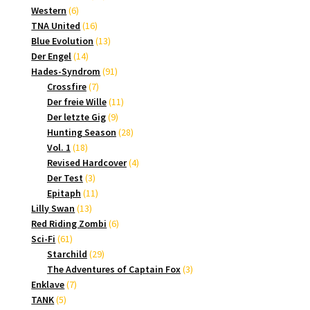
6
Produkte
Western
6
Produkte
16
TNA United
16
Produkte
13
Blue Evolution
13
14
Produkte
Der Engel
14
Produkte
91
Hades-Syndrom
91
7
Produkte
Crossfire
7
Produkte
11
Der freie Wille
11
9
Produkte
Der letzte Gig
9
Produkte
28
Hunting Season
28
18
Produkte
Vol. 1
18
Produkte
4
Revised Hardcover
4
3
Produkte
Der Test
3
Produkte
11
Epitaph
11
13
Produkte
Lilly Swan
13
Produkte
6
Red Riding Zombi
6
61
Produkte
Sci-Fi
61
Produkte
29
Starchild
29
Produkte
3
The Adventures of Captain Fox
3
7
Produkte
Enklave
7
5
Produkte
TANK
5