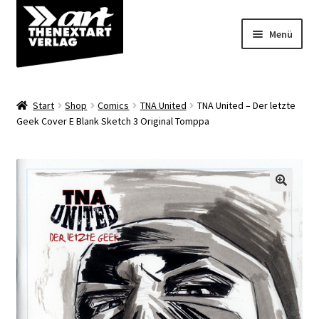
Zur
Zum
Menü
Navigation
Inhalt
springen
springen
Angebote
Start
Shop
Comics
TNA United
TNA United – Der letzte
Unterm
Geek Cover E Blank Sketch 3 Original Tomppa
Shop
öffnen
Über uns