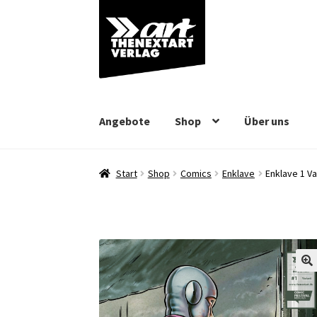
Zur
Zum
Navigation
Inhalt
springen
springen
Angebote
Shop
Über uns
Start
Shop
Comics
Enklave
Enklave 1 Va