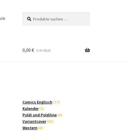
Suchen
Suchen
orb
nach:
0,00
€
0 Artikel
37
Comics Englisch
37
2
Produkte
Kalender
2
Produkte
6
Poldi und Poldiline
6
65
Produkte
Variantcover
65
6
Produkte
Western
6