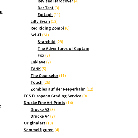
Produkte
4
Revised Hardcover
4
3
Produkte
Der Test
3
mi
Produkte
11
Epitaph
11
13
Produkte
Lilly Swan
13
Produkte
6
Red Riding Zombi
6
61
Produkte
Sci-Fi
61
Produkte
29
Starchild
29
Produkte
The Adventures of Captain
3
Fox
3
Produkte
7
Enklave
7
5
Produkte
TANK
5
Produkte
11
The Counselor
11
26
Produkte
Touch
26
Produkte
12
Zombies auf der Reeperbahn
12
9
Produkte
EGS European Grading Service
9
14
Produkte
Drucke Fine Art Prints
14
e
3
Produkte
Drucke A3
3
Produkte
7
Drucke A4
7
13
Produkte
Originalart
13
Produkte
4
Sammelfiguren
4
Produkte