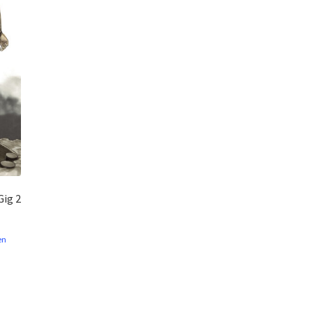
Gig 2
en