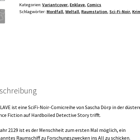
Haas
Kategorien:
Variantcover
,
Enklave
,
Comics
Schlagwörter:
Mordfall
,
Weltall
,
Raumstation
,
Sci-Fi-Noir
,
Kri
Menge
schreibung
AVE ist eine SciFi-Noir-Comicreihe von Sascha Dörp in der düster
nce Fiction auf Hardboiled Detective Story trifft.
ahr 2129 ist es der Menschheit zum ersten Mal möglich, ein
nntes Raumschiff zu Forschungszwecken ins All zu schicken.