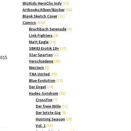
Produkte
32
WizKids HeroClix Indy
32
Produkte
92
Artbooks/Alben/Bücher
92
21
Produkte
Blank Sketch Cover
21
330
Produkte
Comics
330
Produkte
4
Bruchbach Serenade
4
4
Produkte
Link Fighters
4
14
Produkte
Matt Eagle
14
Produkte
27
SBK83 Erotik 18+
27
1
Produkte
Star Spartan
1
2015
Produkt
43
Verschiedene
43
6
Produkte
Western
6
Produkte
16
TNA United
16
Produkte
13
Blue Evolution
13
14
Produkte
Der Engel
14
Produkte
91
Hades-Syndrom
91
7
Produkte
Crossfire
7
Produkte
11
Der freie Wille
11
9
Produkte
Der letzte Gig
9
Produkte
28
Hunting Season
28
18
Produkte
Vol. 1
18