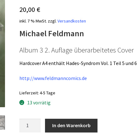
20,00
€
inkl. 7 % MwSt.
zzgl.
Versandkosten
Michael Feldmann
Album 3 2. Auflage überarbeitetes Cover
Hardcover A4 enthält Hades-Syndrom Vol. 1 Teil 5 und 6
http://www.feldmanncomics.de
Lieferzeit:
4-5 Tage
13 vorrätig
Hades-
In den Warenkorb
Syndrom
Revised