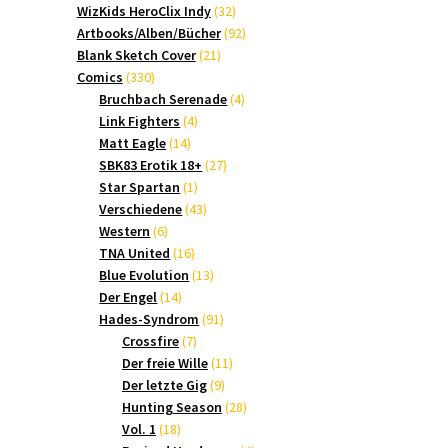
Produkte
32
WizKids HeroClix Indy
32
Produkte
92
Artbooks/Alben/Bücher
92
21
Produkte
Blank Sketch Cover
21
330
Produkte
Comics
330
Produkte
4
Bruchbach Serenade
4
4
Produkte
Link Fighters
4
14
Produkte
Matt Eagle
14
Produkte
27
SBK83 Erotik 18+
27
1
Produkte
Star Spartan
1
Produkt
43
Verschiedene
43
6
Produkte
Western
6
Produkte
16
TNA United
16
Produkte
13
Blue Evolution
13
14
Produkte
Der Engel
14
Produkte
91
Hades-Syndrom
91
7
Produkte
Crossfire
7
Produkte
11
Der freie Wille
11
9
Produkte
Der letzte Gig
9
Produkte
28
Hunting Season
28
18
Produkte
Vol. 1
18