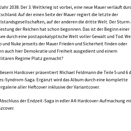
Jahr 2038. Der 3. Weltkrieg ist vorbei, eine neue Mauer verläuft dur
schland. Auf der einen Seite der Mauer regiert die letzte der
standsgesellschaften, auf der anderen die dritte Welt. Der Sturm 
Festung der Reichen hat schon begonnen. Das ist der Beginn einer
ee durch eine postapokalyptische Welt voller Gewalt und Tod. W
 und Nuke jenseits der Mauer Frieden und Sicherheit finden oder
n auch hier Demokratie und Freiheit ausgedient und einem
litären Regime Platz gemacht?
diesem Hardcover präsentiert Michael Feldmann die Teile 5 und 6 
s-Syndrom-Saga. Ergänzt wird das Album durch eine komplette
rgalerie aller Heftcover inklusive der Variantcover.
Abschluss der Endzeit-Saga in edler A4-Hardcover-Aufmachung m
zcover.