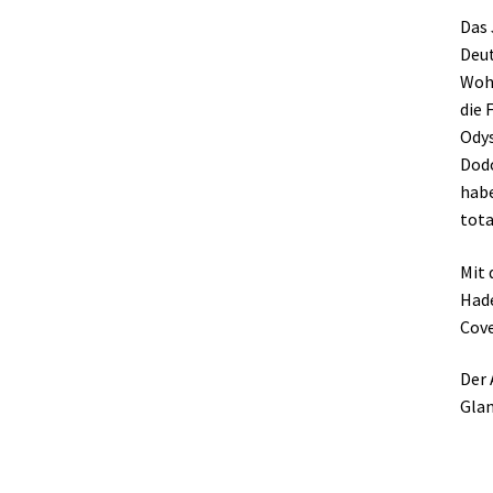
Das 
Deut
Wohl
die 
Odys
Dodo
habe
tota
Mit 
Hade
Cove
Der 
Glan