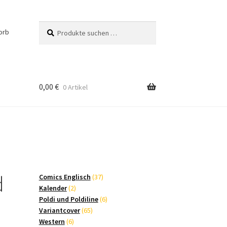
Suchen
Suchen
orb
nach:
0,00
€
0 Artikel
d
37
Comics Englisch
37
2
Produkte
Kalender
2
Produkte
6
Poldi und Poldiline
6
65
Produkte
Variantcover
65
6
Produkte
Western
6