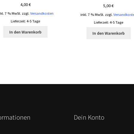
4,00
€
5,00
€
nkl. 7 % MwSt.
zzgl.
Versandkosten
inkl. 7 % MwSt.
zzgl.
Versandkost
Lieferzeit:
4-5 Tage
Lieferzeit:
4-5 Tage
In den Warenkorb
In den Warenkorb
formationen
Dein Konto