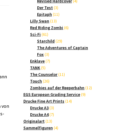
Produkte
4
Revised Hardcover
4
3
Produkte
Der Test
3
Produkte
11
Epitaph
11
13
Produkte
Lilly Swan
13
Produkte
6
Red Riding Zombi
6
61
Produkte
Sci-Fi
61
Produkte
29
Starchild
29
Produkte
The Adventures of Captain
3
Fox
3
Produkte
7
Enklave
7
5
Produkte
TANK
5
Produkte
11
The Counselor
11
mann
26
Produkte
Touch
26
Produkte
12
Zombies auf der Reeperbahn
12
9
Produkte
EGS European Grading Service
9
14
Produkte
Drucke Fine Art Prints
14
 von
3
Produkte
Drucke A3
3
s-
Produkte
7
Drucke A4
7
13
Produkte
Originalart
13
Produkte
4
Sammelfiguren
4
Produkte