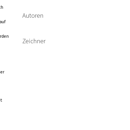
ch
Autoren
auf
erden
Zeichner
der
it