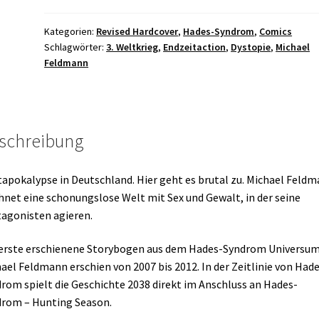
Edition
3
Kategorien:
Revised Hardcover
,
Hades-Syndrom
,
Comics
Schlagwörter:
3. Weltkrieg
,
Endzeitaction
,
Dystopie
,
Michael
/
Feldmann
2.
Auflage
Menge
schreibung
apokalypse in Deutschland. Hier geht es brutal zu. Michael Feld
hnet eine schonungslose Welt mit Sex und Gewalt, in der seine
agonisten agieren.
erste erschienene Storybogen aus dem Hades-Syndrom Universum
ael Feldmann erschien von 2007 bis 2012. In der Zeitlinie von Hade
rom spielt die Geschichte 2038 direkt im Anschluss an Hades-
rom – Hunting Season.