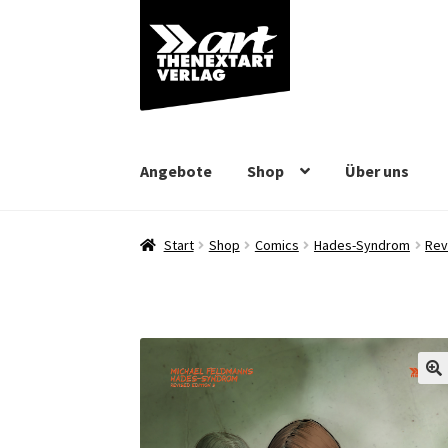
Zur
Zum
Navigation
Inhalt
springen
springen
Angebote
Shop
Über uns
Start
Shop
Comics
Hades-Syndrom
Rev