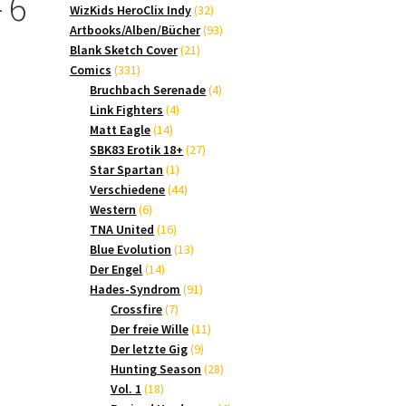
 6
Produkte
32
WizKids HeroClix Indy
32
Produkte
93
Artbooks/Alben/Bücher
93
21
Produkte
Blank Sketch Cover
21
331
Produkte
Comics
331
Produkte
4
Bruchbach Serenade
4
ktueller
4
Produkte
Link Fighters
4
14
Produkte
Matt Eagle
14
reis
Produkte
27
SBK83 Erotik 18+
27
1
Produkte
Star Spartan
1
t:
Produkt
44
Verschiedene
44
,00 €.
6
Produkte
Western
6
Produkte
16
TNA United
16
Produkte
13
Blue Evolution
13
14
Produkte
Der Engel
14
Produkte
91
Hades-Syndrom
91
7
Produkte
Crossfire
7
Produkte
11
Der freie Wille
11
9
Produkte
Der letzte Gig
9
Produkte
28
Hunting Season
28
18
Produkte
Vol. 1
18