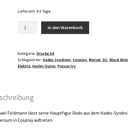
Lieferzeit:
4-5 Tage
Hades-
In den Warenkorb
Syndrom
Apocalyptic
Cosplay
#1
Kategorie:
Drucke A4
Schlagwörter:
Hades Syndrom
,
Cosplay
,
Marvel
,
DC
,
Black Wid
-
Elektra
,
Harley Quinn
,
Poison Ivy
6
Bundle
Menge
schreibung
ael Feldmann lässt seine Hauptfigur Dodo aus dem Hades-Syndr
ersum in Cosplay auftreten.