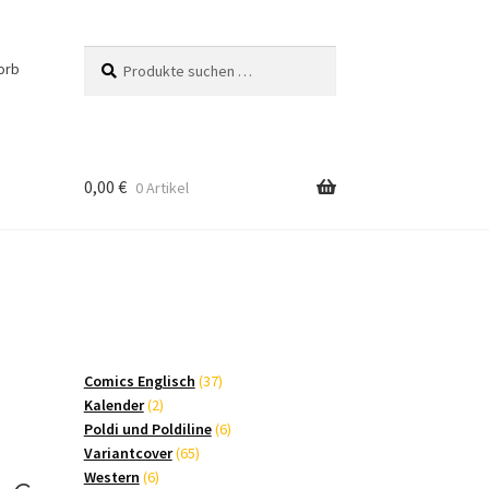
Suchen
Suchen
orb
nach:
0,00
€
0 Artikel
37
Comics Englisch
37
2
Produkte
Kalender
2
Produkte
6
Poldi und Poldiline
6
65
Produkte
Variantcover
65
6
Produkte
Western
6