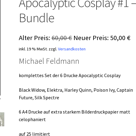
Apocalyptic Cosplay #1 –
Bundle
Ursprünglicher
A
Alter Preis:
60,00
€
Neuer Preis:
50,00
€
Preis
P
inkl. 19 % MwSt.
zzgl.
Versandkosten
war:
is
Michael Feldmann
60,00 €
50
komplettes Set der 6 Drucke Apocalyptic Cosplay
Black Widow, Elektra, Harley Quinn, Poison Ivy, Captain
Future, Silk Spectre
6 A4 Drucke auf extra starkem Bilderdruckpapier matt
celophaniert
auf 25 limitiert