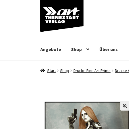
Zur
Zum
Navigation
Inhalt
springen
springen
Angebote
Shop
Über uns
Start
Shop
Drucke Fine Art Prints
Drucke 