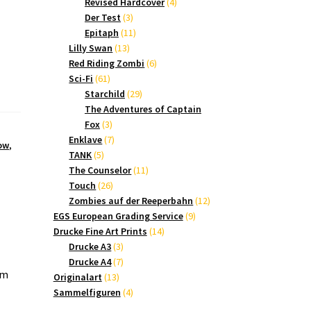
Produkte
4
Revised Hardcover
4
3
Produkte
Der Test
3
Produkte
11
Epitaph
11
13
Produkte
Lilly Swan
13
Produkte
6
Red Riding Zombi
6
61
Produkte
Sci-Fi
61
Produkte
29
Starchild
29
Produkte
The Adventures of Captain
3
Fox
3
Produkte
7
Enklave
7
ow
,
5
Produkte
TANK
5
Produkte
11
The Counselor
11
26
Produkte
Touch
26
Produkte
12
Zombies auf der Reeperbahn
12
9
Produkte
EGS European Grading Service
9
14
Produkte
Drucke Fine Art Prints
14
3
Produkte
Drucke A3
3
Produkte
7
Drucke A4
7
om
13
Produkte
Originalart
13
Produkte
4
Sammelfiguren
4
Produkte