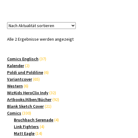
Nach
Alle 2 Ergebnisse werden angezeigt
Aktualität
sortiert
37
Comics Englisch
37
2
Produkte
Kalender
2
Produkte
6
Poldi und Poldiline
6
65
Produkte
Variantcover
65
6
Produkte
Western
6
Produkte
32
WizKids HeroClix Indy
32
Produkte
92
Artbooks/Alben/Bücher
92
21
Produkte
Blank Sketch Cover
21
330
Produkte
Comics
330
Produkte
4
Bruchbach Serenade
4
4
Produkte
Link Fighters
4
14
Produkte
Matt Eagle
14