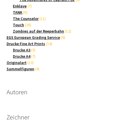
7
Produkte
Enklave
7
5
Produkte
TANK
5
Produkte
11
The Counselor
11
26
Produkte
Touch
26
Produkte
12
Zombies auf der Reeperbahn
12
9
Produkte
EGS European Grading Service
9
14
Produkte
Drucke Fine Art Prints
14
3
Produkte
Drucke A3
3
Produkte
7
Drucke A4
7
13
Produkte
Originalart
13
Produkte
4
Sammelfiguren
4
Produkte
Autoren
Zeichner