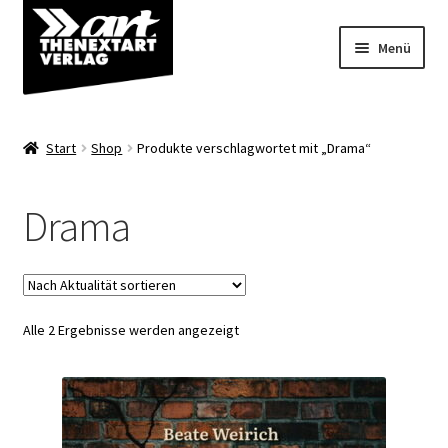
Zur
Zum
Menü
Navigation
Inhalt
springen
springen
Angebote
Start
Shop
Produkte verschlagwortet mit „Drama“
Unterm
Shop
öffnen
Drama
Über uns
Nach
Alle 2 Ergebnisse werden angezeigt
Aktualität
sortiert