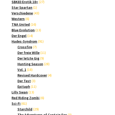
Produkte
27
SBK83 Erotik 18+
27
1
Produkte
Star Spartan
1
Produkt
43
Verschiedene
43
6
Produkte
Western
6
Produkte
16
TNA United
16
Produkte
13
Blue Evolution
13
14
Produkte
Der Engel
14
Produkte
91
Hades-Syndrom
91
7
Produkte
Crossfire
7
Produkte
11
Der freie Wille
11
9
Produkte
Der letzte Gig
9
Produkte
28
Hunting Season
28
18
Produkte
Vol. 1
18
Produkte
4
Revised Hardcover
4
3
Produkte
Der Test
3
Produkte
11
Epitaph
11
13
Produkte
Lilly Swan
13
Produkte
6
Red Riding Zombi
6
61
Produkte
Sci-Fi
61
Produkte
29
Starchild
29
Produkte
3
The Adventures of Captain Fox
3