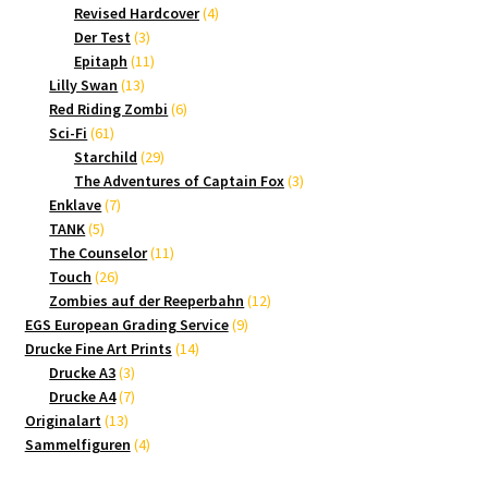
Produkte
4
Revised Hardcover
4
3
Produkte
Der Test
3
Produkte
11
Epitaph
11
13
Produkte
Lilly Swan
13
Produkte
6
Red Riding Zombi
6
61
Produkte
Sci-Fi
61
Produkte
29
Starchild
29
Produkte
3
The Adventures of Captain Fox
3
7
Produkte
Enklave
7
5
Produkte
TANK
5
Produkte
11
The Counselor
11
26
Produkte
Touch
26
Produkte
12
Zombies auf der Reeperbahn
12
9
Produkte
EGS European Grading Service
9
14
Produkte
Drucke Fine Art Prints
14
3
Produkte
Drucke A3
3
Produkte
7
Drucke A4
7
13
Produkte
Originalart
13
Produkte
4
Sammelfiguren
4
Produkte