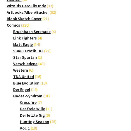
Produkte
32
WizKids HeroClix Indy
32
Produkte
92
Artbooks/Alben/Bücher
92
21
Produkte
Blank Sketch Cover
21
330
Produkte
Comics
330
Produkte
4
Bruchbach Serenade
4
4
Produkte
Link Fighters
4
14
Produkte
Matt Eagle
14
Produkte
27
SBK83 Erotik 18+
27
1
Produkte
Star Spartan
1
Produkt
43
Verschiedene
43
6
Produkte
Western
6
Produkte
16
TNA United
16
Produkte
13
Blue Evolution
13
14
Produkte
Der Engel
14
Produkte
91
Hades-Syndrom
91
7
Produkte
Crossfire
7
Produkte
11
Der freie Wille
11
9
Produkte
Der letzte Gig
9
Produkte
28
Hunting Season
28
18
Produkte
Vol. 1
18