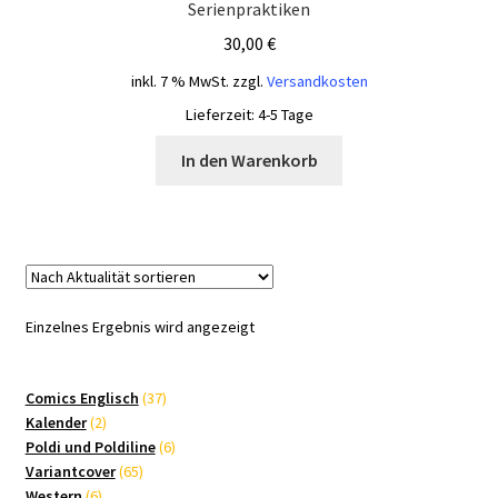
Serienpraktiken
30,00
€
inkl. 7 % MwSt.
zzgl.
Versandkosten
Lieferzeit:
4-5 Tage
In den Warenkorb
Einzelnes Ergebnis wird angezeigt
37
Comics Englisch
37
2
Produkte
Kalender
2
Produkte
6
Poldi und Poldiline
6
65
Produkte
Variantcover
65
6
Produkte
Western
6