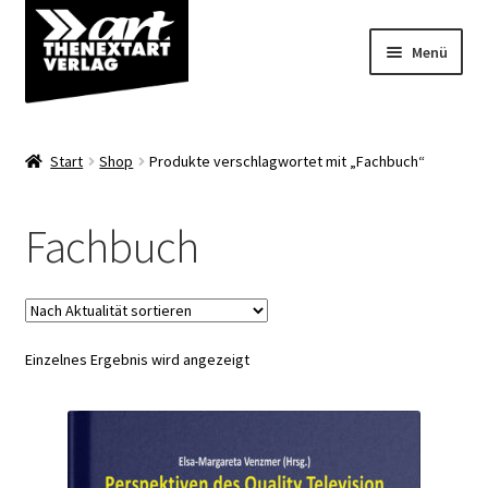
Zur
Zum
Menü
Navigation
Inhalt
springen
springen
Angebote
Start
Shop
Produkte verschlagwortet mit „Fachbuch“
Unterm
Shop
öffnen
Fachbuch
Über uns
Einzelnes Ergebnis wird angezeigt