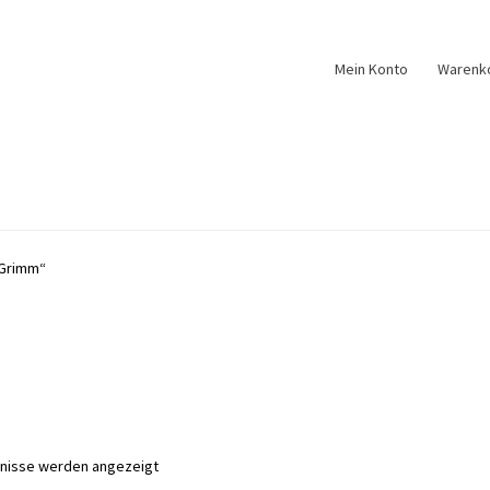
Mein Konto
Warenk
„Grimm“
Nach
bnisse werden angezeigt
Aktualität