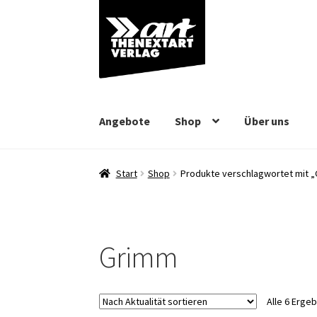
Zur
Zum
Navigation
Inhalt
springen
springen
Angebote
Shop
Über uns
Start
Shop
Produkte verschlagwortet mit 
Grimm
Alle 6 Erge