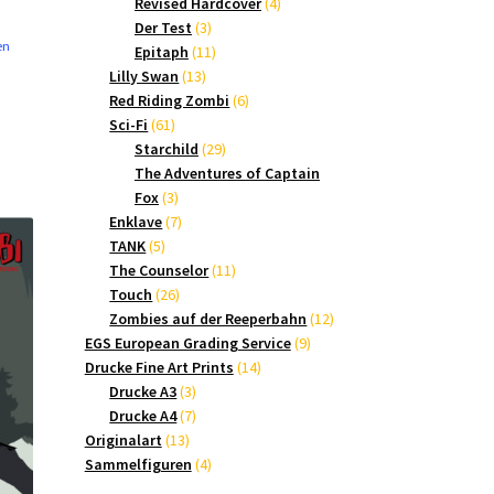
Produkte
4
Revised Hardcover
4
3
Produkte
Der Test
3
en
Produkte
11
Epitaph
11
13
Produkte
Lilly Swan
13
Produkte
6
Red Riding Zombi
6
61
Produkte
Sci-Fi
61
Produkte
29
Starchild
29
Produkte
The Adventures of Captain
3
Fox
3
Produkte
7
Enklave
7
5
Produkte
TANK
5
Produkte
11
The Counselor
11
26
Produkte
Touch
26
Produkte
12
Zombies auf der Reeperbahn
12
9
Produkte
EGS European Grading Service
9
14
Produkte
Drucke Fine Art Prints
14
3
Produkte
Drucke A3
3
Produkte
7
Drucke A4
7
13
Produkte
Originalart
13
Produkte
4
Sammelfiguren
4
Produkte