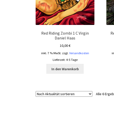
Red Riding Zombi 1 C Virgin
R
Daniel Haas
10,00
€
inkl. 7 % MwSt.
zzgl.
Versandkosten
i
Lieferzeit:
4-5 Tage
In den Warenkorb
Alle 6 Erge