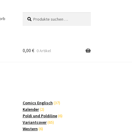
Suchen
Suchen
orb
nach:
0,00
€
0 Artikel
37
Comics Englisch
37
2
Produkte
Kalender
2
Produkte
6
Poldi und Poldiline
6
65
Produkte
Variantcover
65
6
Produkte
Western
6