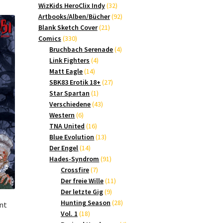
Produkte
32
WizKids HeroClix Indy
32
Produkte
92
Artbooks/Alben/Bücher
92
21
Produkte
Blank Sketch Cover
21
330
Produkte
Comics
330
Produkte
4
Bruchbach Serenade
4
4
Produkte
Link Fighters
4
14
Produkte
Matt Eagle
14
Produkte
27
SBK83 Erotik 18+
27
1
Produkte
Star Spartan
1
Produkt
43
Verschiedene
43
6
Produkte
Western
6
Produkte
16
TNA United
16
Produkte
13
Blue Evolution
13
14
Produkte
Der Engel
14
Produkte
91
Hades-Syndrom
91
7
Produkte
Crossfire
7
Produkte
11
Der freie Wille
11
9
Produkte
Der letzte Gig
9
Produkte
28
Hunting Season
28
nt
18
Produkte
Vol. 1
18