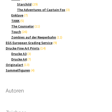
Produkte
29
Starchild
29
Produkte
3
The Adventures of Captain Fox
3
7
Produkte
Enklave
7
5
Produkte
TANK
5
Produkte
11
The Counselor
11
26
Produkte
Touch
26
Produkte
12
Zombies auf der Reeperbahn
12
9
Produkte
EGS European Grading Service
9
14
Produkte
Drucke Fine Art Prints
14
3
Produkte
Drucke A3
3
Produkte
7
Drucke A4
7
13
Produkte
Originalart
13
Produkte
4
Sammelfiguren
4
Produkte
Autoren