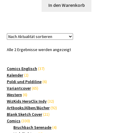
In den Warenkorb
Nach
Alle 2 Ergebnisse werden angezeigt
Aktualität
sortiert
37
Comics Englisch
37
2
Produkte
Kalender
2
Produkte
6
Poldi und Poldiline
6
65
Produkte
Variantcover
65
6
Produkte
Western
6
Produkte
32
WizKids HeroClix Indy
32
Produkte
92
Artbooks/Alben/Bücher
92
21
Produkte
Blank Sketch Cover
21
330
Produkte
Comics
330
Produkte
4
Bruchbach Serenade
4