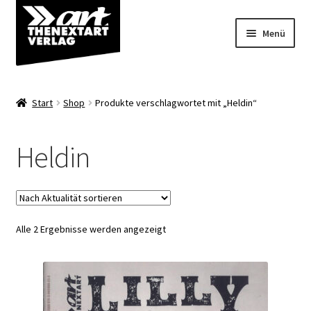
Zur
Zum
Menü
Navigation
Inhalt
springen
springen
Angebote
Start
Shop
Produkte verschlagwortet mit „Heldin“
Unterm
Shop
öffnen
Heldin
Über uns
Nach
Alle 2 Ergebnisse werden angezeigt
Aktualität
sortiert