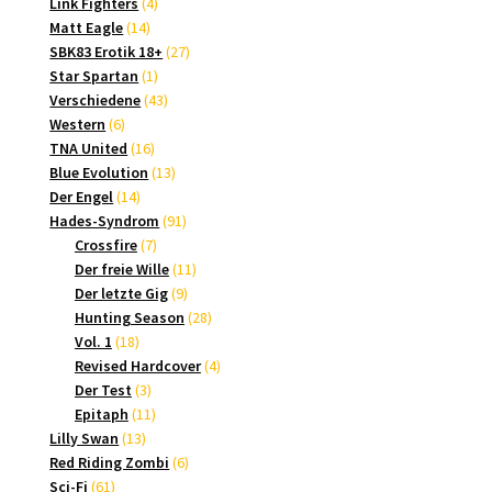
4
Produkte
Link Fighters
4
14
Produkte
Matt Eagle
14
Produkte
27
SBK83 Erotik 18+
27
1
Produkte
Star Spartan
1
Produkt
43
Verschiedene
43
6
Produkte
Western
6
Produkte
16
TNA United
16
Produkte
13
Blue Evolution
13
14
Produkte
Der Engel
14
Produkte
91
Hades-Syndrom
91
7
Produkte
Crossfire
7
Produkte
11
Der freie Wille
11
9
Produkte
Der letzte Gig
9
Produkte
28
Hunting Season
28
18
Produkte
Vol. 1
18
Produkte
4
Revised Hardcover
4
3
Produkte
Der Test
3
Produkte
11
Epitaph
11
13
Produkte
Lilly Swan
13
Produkte
6
Red Riding Zombi
6
61
Produkte
Sci-Fi
61