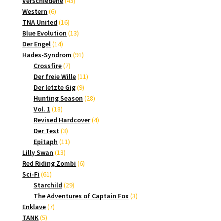
Produkt
43
Verschiedene
43
6
Produkte
Western
6
Produkte
16
TNA United
16
Produkte
13
Blue Evolution
13
14
Produkte
Der Engel
14
Produkte
91
Hades-Syndrom
91
7
Produkte
Crossfire
7
Produkte
11
Der freie Wille
11
9
Produkte
Der letzte Gig
9
Produkte
28
Hunting Season
28
18
Produkte
Vol. 1
18
Produkte
4
Revised Hardcover
4
3
Produkte
Der Test
3
Produkte
11
Epitaph
11
13
Produkte
Lilly Swan
13
Produkte
6
Red Riding Zombi
6
61
Produkte
Sci-Fi
61
Produkte
29
Starchild
29
Produkte
3
The Adventures of Captain Fox
3
7
Produkte
Enklave
7
5
Produkte
TANK
5