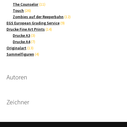
Produkte
11
The Counselor
11
26
Produkte
Touch
26
Produkte
12
Zombies auf der Reeperbahn
12
9
Produkte
EGS European Grading Service
9
14
Produkte
Drucke Fine Art Prints
14
3
Produkte
Drucke A3
3
Produkte
7
Drucke A4
7
13
Produkte
Originalart
13
Produkte
4
Sammelfiguren
4
Produkte
Autoren
Zeichner