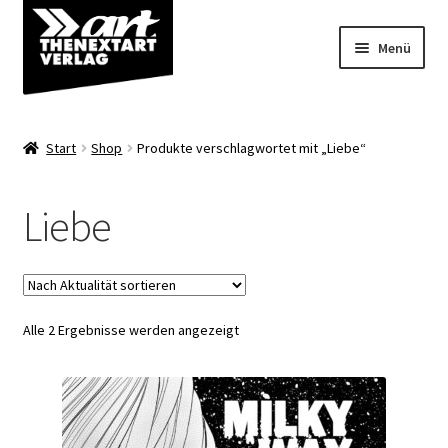
Zur
Zum
Menü
Navigation
Inhalt
springen
springen
Angebote
Start
Shop
Produkte verschlagwortet mit „Liebe“
Unterm
Shop
öffnen
Liebe
Über uns
Nach
Alle 2 Ergebnisse werden angezeigt
Aktualität
sortiert