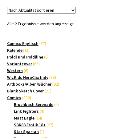
Nach
Alle 2 Ergebnisse werden angezeigt
Aktualität
sortiert
37
Comics Englisch
37
2
Produkte
Kalender
2
Produkte
6
Poldi und Poldiline
6
65
Produkte
Variantcover
65
6
Produkte
Western
6
Produkte
32
WizKids HeroClix Indy
32
Produkte
92
Artbooks/Alben/Bücher
92
21
Produkte
Blank Sketch Cover
21
330
Produkte
Comics
330
Produkte
4
Bruchbach Serenade
4
4
Produkte
Link Fighters
4
14
Produkte
Matt Eagle
14
Produkte
27
SBK83 Erotik 18+
27
1
Produkte
Star Spartan
1