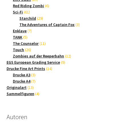
Produkte
6
Red Riding Zombi
6
61
Produkte
Sci-Fi
61
Produkte
29
Starchild
29
Produkte
3
The Adventures of Captain Fox
3
7
Produkte
Enklave
7
5
Produkte
TANK
5
Produkte
11
The Counselor
11
26
Produkte
Touch
26
Produkte
12
Zombies auf der Reeperbahn
12
9
Produkte
EGS European Grading Service
9
14
Produkte
Drucke Fine Art Prints
14
3
Produkte
Drucke A3
3
Produkte
7
Drucke A4
7
13
Produkte
Originalart
13
Produkte
4
Sammelfiguren
4
Produkte
Autoren