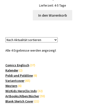
Lieferzeit:
4-5 Tage
In den Warenkorb
Nach
Alle 4 Ergebnisse werden angezeigt
Aktualität
sortiert
37
Comics Englisch
37
2
Produkte
Kalender
2
Produkte
6
Poldi und Poldiline
6
65
Produkte
Variantcover
65
6
Produkte
Western
6
Produkte
32
WizKids HeroClix Indy
32
Produkte
93
Artbooks/Alben/Bücher
93
21
Produkte
Blank Sketch Cover
21