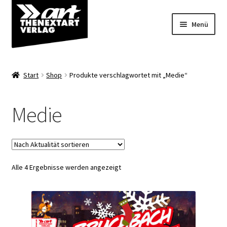
Zur
Zum
Menü
Navigation
Inhalt
springen
springen
Angebote
Start
Shop
Produkte verschlagwortet mit „Medie“
Unterm
Shop
öffnen
Medie
Über uns
Nach
Alle 4 Ergebnisse werden angezeigt
Aktualität
sortiert