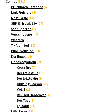
331
Produkte
Comics
331
Produkte
4
Bruchbach Serenade
4
4
Produkte
Link Fighters
4
14
Produkte
Matt Eagle
14
Produkte
27
SBK83 Erotik 18+
27
1
Produkte
Star Spartan
1
Produkt
44
Verschiedene
44
6
Produkte
Western
6
Produkte
16
TNA United
16
Produkte
13
Blue Evolution
13
14
Produkte
Der Engel
14
Produkte
91
Hades-Syndrom
91
7
Produkte
Crossfire
7
Produkte
11
Der freie Wille
11
9
Produkte
Der letzte Gig
9
Produkte
28
Hunting Season
28
18
Produkte
Vol. 1
18
Produkte
4
Revised Hardcover
4
3
Produkte
Der Test
3
Produkte
11
Epitaph
11
13
Produkte
Lilly Swan
13