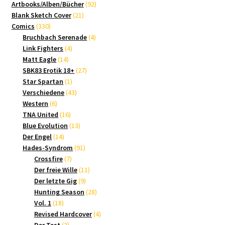
Produkte
92
Artbooks/Alben/Bücher
92
21
Produkte
Blank Sketch Cover
21
330
Produkte
Comics
330
Produkte
4
Bruchbach Serenade
4
4
Produkte
Link Fighters
4
14
Produkte
Matt Eagle
14
Produkte
27
SBK83 Erotik 18+
27
1
Produkte
Star Spartan
1
Produkt
43
Verschiedene
43
6
Produkte
Western
6
Produkte
16
TNA United
16
Produkte
13
Blue Evolution
13
14
Produkte
Der Engel
14
Produkte
91
Hades-Syndrom
91
7
Produkte
Crossfire
7
Produkte
11
Der freie Wille
11
9
Produkte
Der letzte Gig
9
Produkte
28
Hunting Season
28
18
Produkte
Vol. 1
18
Produkte
4
Revised Hardcover
4
3
Produkte
Der Test
3