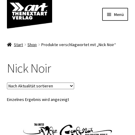
Zur
Zum
Menü
Navigation
Inhalt
springen
springen
Angebote
Start
Shop
Produkte verschlagwortet mit „Nick Noir“
Unterm
Shop
öffnen
Nick Noir
Über uns
Einzelnes Ergebnis wird angezeigt