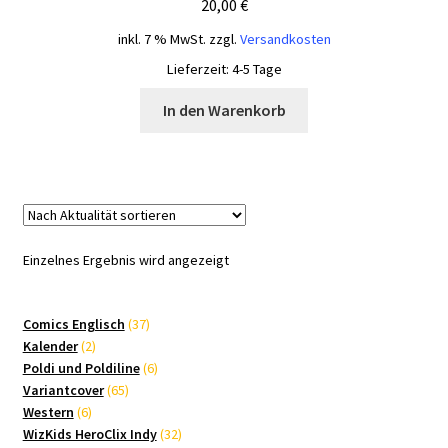
20,00
€
inkl. 7 % MwSt.
zzgl.
Versandkosten
Lieferzeit:
4-5 Tage
In den Warenkorb
Einzelnes Ergebnis wird angezeigt
37
Comics Englisch
37
2
Produkte
Kalender
2
Produkte
6
Poldi und Poldiline
6
65
Produkte
Variantcover
65
6
Produkte
Western
6
Produkte
32
WizKids HeroClix Indy
32