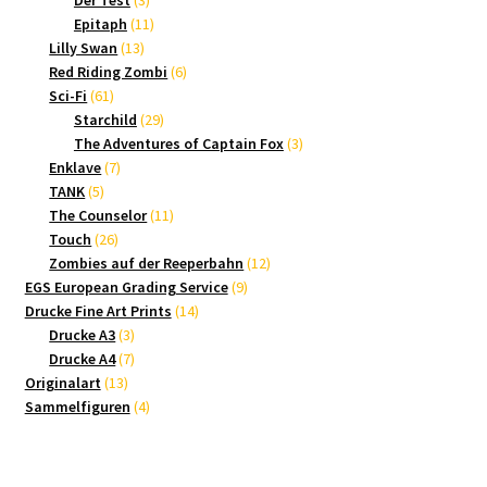
Produkte
11
Epitaph
11
13
Produkte
Lilly Swan
13
Produkte
6
Red Riding Zombi
6
61
Produkte
Sci-Fi
61
Produkte
29
Starchild
29
Produkte
3
The Adventures of Captain Fox
3
7
Produkte
Enklave
7
5
Produkte
TANK
5
Produkte
11
The Counselor
11
26
Produkte
Touch
26
Produkte
12
Zombies auf der Reeperbahn
12
9
Produkte
EGS European Grading Service
9
14
Produkte
Drucke Fine Art Prints
14
3
Produkte
Drucke A3
3
Produkte
7
Drucke A4
7
13
Produkte
Originalart
13
Produkte
4
Sammelfiguren
4
Produkte