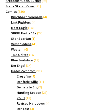
Produkte
92
Artbooks/Alben/Bücher
92
21
Produkte
Blank Sketch Cover
21
330
Produkte
Comics
330
Produkte
4
Bruchbach Serenade
4
4
Produkte
Link Fighters
4
14
Produkte
Matt Eagle
14
Produkte
27
SBK83 Erotik 18+
27
1
Produkte
Star Spartan
1
Produkt
43
Verschiedene
43
6
Produkte
Western
6
Produkte
16
TNA United
16
Produkte
13
Blue Evolution
13
14
Produkte
Der Engel
14
Produkte
91
Hades-Syndrom
91
7
Produkte
Crossfire
7
Produkte
11
Der freie Wille
11
9
Produkte
Der letzte Gig
9
Produkte
28
Hunting Season
28
18
Produkte
Vol. 1
18
Produkte
4
Revised Hardcover
4
3
Produkte
Der Test
3