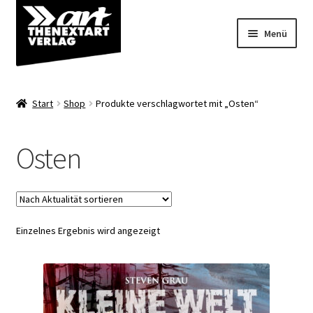
Zur
Zum
Menü
Navigation
Inhalt
springen
springen
Angebote
Start
Shop
Produkte verschlagwortet mit „Osten“
Unterm
Shop
öffnen
Osten
Über uns
Einzelnes Ergebnis wird angezeigt