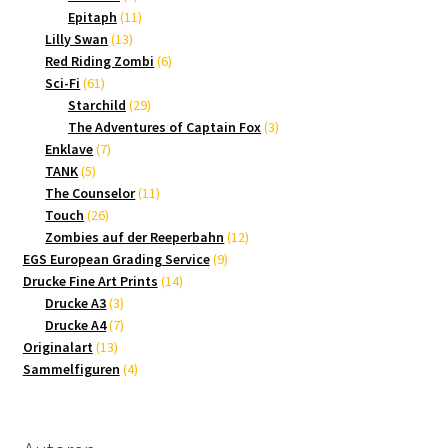
Produkte
11
Epitaph
11
13
Produkte
Lilly Swan
13
Produkte
6
Red Riding Zombi
6
61
Produkte
Sci-Fi
61
Produkte
29
Starchild
29
Produkte
3
The Adventures of Captain Fox
3
7
Produkte
Enklave
7
5
Produkte
TANK
5
Produkte
11
The Counselor
11
26
Produkte
Touch
26
Produkte
12
Zombies auf der Reeperbahn
12
9
Produkte
EGS European Grading Service
9
14
Produkte
Drucke Fine Art Prints
14
3
Produkte
Drucke A3
3
Produkte
7
Drucke A4
7
13
Produkte
Originalart
13
Produkte
4
Sammelfiguren
4
Produkte