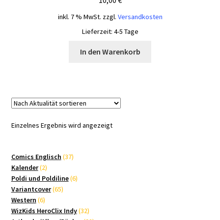
inkl. 7 % MwSt.
zzgl.
Versandkosten
Lieferzeit:
4-5 Tage
In den Warenkorb
Einzelnes Ergebnis wird angezeigt
37
Comics Englisch
37
2
Produkte
Kalender
2
Produkte
6
Poldi und Poldiline
6
65
Produkte
Variantcover
65
6
Produkte
Western
6
Produkte
32
WizKids HeroClix Indy
32