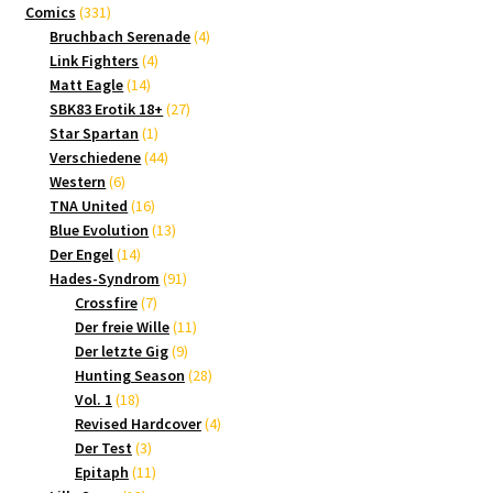
331
Produkte
Comics
331
Produkte
4
Bruchbach Serenade
4
4
Produkte
Link Fighters
4
14
Produkte
Matt Eagle
14
Produkte
27
SBK83 Erotik 18+
27
1
Produkte
Star Spartan
1
Produkt
44
Verschiedene
44
6
Produkte
Western
6
Produkte
16
TNA United
16
Produkte
13
Blue Evolution
13
14
Produkte
Der Engel
14
Produkte
91
Hades-Syndrom
91
7
Produkte
Crossfire
7
Produkte
11
Der freie Wille
11
9
Produkte
Der letzte Gig
9
Produkte
28
Hunting Season
28
18
Produkte
Vol. 1
18
Produkte
4
Revised Hardcover
4
3
Produkte
Der Test
3
Produkte
11
Epitaph
11