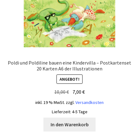
Poldi und Poldiline bauen eine Kindervilla – Postkartenset
20 Karten A6 der Illustrationen
ANGEBOT!
Ursprünglicher
Aktueller
10,00
€
7,00
€
Preis
Preis
inkl. 19 % MwSt.
zzgl.
Versandkosten
war:
ist:
Lieferzeit:
4-5 Tage
10,00 €
7,00 €.
In den Warenkorb