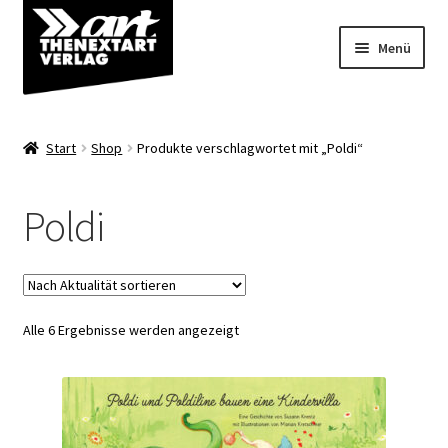
Zur
Zum
Menü
Navigation
Inhalt
springen
springen
Angebote
Start
Shop
Produkte verschlagwortet mit „Poldi“
Unterm
Shop
öffnen
Poldi
Über uns
Nach
Alle 6 Ergebnisse werden angezeigt
Aktualität
sortiert