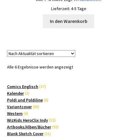
Lieferzeit:
4-5 Tage
In den Warenkorb
Nach
Alle 6 Ergebnisse werden angezeigt
Aktualität
sortiert
37
Comics Englisch
37
2
Produkte
Kalender
2
Produkte
6
Poldi und Poldiline
6
65
Produkte
Variantcover
65
6
Produkte
Western
6
Produkte
32
WizKids HeroClix Indy
32
Produkte
93
Artbooks/Alben/Bücher
93
21
Produkte
Blank Sketch Cover
21