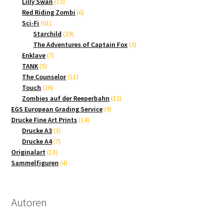
13
Produkte
Lilly Swan
13
Produkte
6
Red Riding Zombi
6
61
Produkte
Sci-Fi
61
Produkte
29
Starchild
29
Produkte
3
The Adventures of Captain Fox
3
7
Produkte
Enklave
7
5
Produkte
TANK
5
Produkte
11
The Counselor
11
26
Produkte
Touch
26
Produkte
12
Zombies auf der Reeperbahn
12
9
Produkte
EGS European Grading Service
9
14
Produkte
Drucke Fine Art Prints
14
3
Produkte
Drucke A3
3
Produkte
7
Drucke A4
7
13
Produkte
Originalart
13
Produkte
4
Sammelfiguren
4
Produkte
Autoren