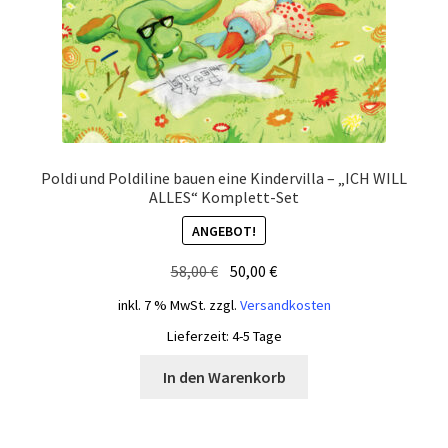
Poldi und Poldiline bauen eine Kindervilla – „ICH WILL
ALLES“ Komplett-Set
ANGEBOT!
Ursprünglicher
Aktueller
58,00
€
50,00
€
Preis
Preis
inkl. 7 % MwSt.
zzgl.
Versandkosten
war:
ist:
Lieferzeit:
4-5 Tage
58,00 €
50,00 €.
In den Warenkorb