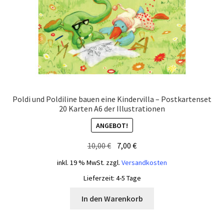
Poldi und Poldiline bauen eine Kindervilla – Postkartenset
20 Karten A6 der Illustrationen
ANGEBOT!
Ursprünglicher
Aktueller
10,00
€
7,00
€
Preis
Preis
inkl. 19 % MwSt.
zzgl.
Versandkosten
war:
ist:
Lieferzeit:
4-5 Tage
10,00 €
7,00 €.
In den Warenkorb