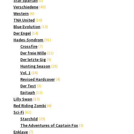
Star Spartan
1
Produkt
43
Verschiedene
43
6
Produkte
Western
6
Produkte
16
TNA United
16
Produkte
13
Blue Evolution
13
14
Produkte
Der Engel
14
Produkte
91
Hades-Syndrom
91
7
Produkte
Crossfire
7
Produkte
11
Der freie Wille
11
9
Produkte
Der letzte Gig
9
Produkte
28
Hunting Season
28
18
Produkte
Vol. 1
18
Produkte
4
Revised Hardcover
4
3
Produkte
Der Test
3
Produkte
11
Epitaph
11
13
Produkte
Lilly Swan
13
Produkte
6
Red Riding Zombi
6
61
Produkte
Sci-Fi
61
Produkte
29
Starchild
29
Produkte
3
The Adventures of Captain Fox
3
7
Produkte
Enklave
7