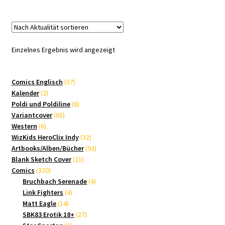
Einzelnes Ergebnis wird angezeigt
37
Comics Englisch
37
2
Produkte
Kalender
2
Produkte
6
Poldi und Poldiline
6
65
Produkte
Variantcover
65
6
Produkte
Western
6
Produkte
32
WizKids HeroClix Indy
32
Produkte
92
Artbooks/Alben/Bücher
92
21
Produkte
Blank Sketch Cover
21
330
Produkte
Comics
330
Produkte
4
Bruchbach Serenade
4
4
Produkte
Link Fighters
4
14
Produkte
Matt Eagle
14
Produkte
27
SBK83 Erotik 18+
27
1
Produkte