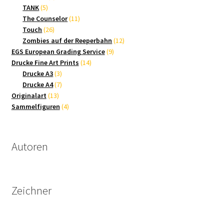
5
Produkte
TANK
5
Produkte
11
The Counselor
11
26
Produkte
Touch
26
Produkte
12
Zombies auf der Reeperbahn
12
9
Produkte
EGS European Grading Service
9
14
Produkte
Drucke Fine Art Prints
14
3
Produkte
Drucke A3
3
Produkte
7
Drucke A4
7
13
Produkte
Originalart
13
Produkte
4
Sammelfiguren
4
Produkte
Autoren
Zeichner