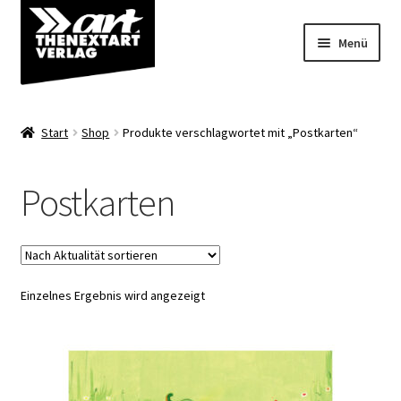
Zur
Zum
Menü
Navigation
Inhalt
springen
springen
Angebote
Start
Shop
Produkte verschlagwortet mit „Postkarten“
Unterm
Shop
öffnen
Postkarten
Über uns
Einzelnes Ergebnis wird angezeigt