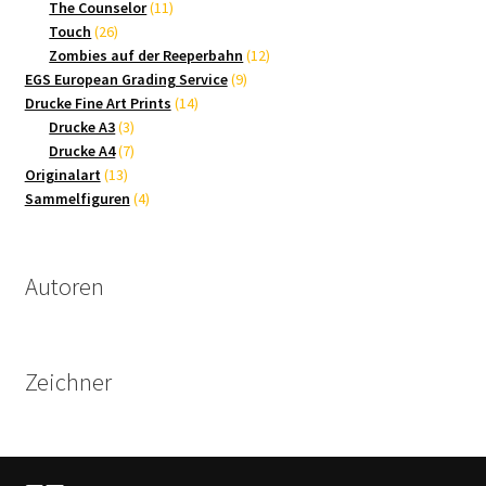
Produkte
11
The Counselor
11
26
Produkte
Touch
26
Produkte
12
Zombies auf der Reeperbahn
12
9
Produkte
EGS European Grading Service
9
14
Produkte
Drucke Fine Art Prints
14
3
Produkte
Drucke A3
3
Produkte
7
Drucke A4
7
13
Produkte
Originalart
13
Produkte
4
Sammelfiguren
4
Produkte
Autoren
Zeichner