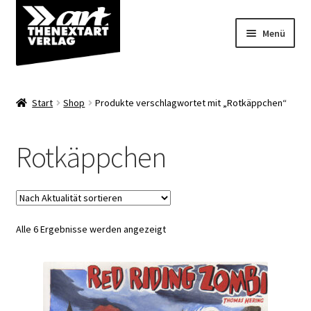
Zur
Zum
Menü
Navigation
Inhalt
springen
springen
Angebote
Start
Shop
Produkte verschlagwortet mit „Rotkäppchen“
Unterm
Shop
öffnen
Rotkäppchen
Über uns
Nach
Alle 6 Ergebnisse werden angezeigt
Aktualität
sortiert