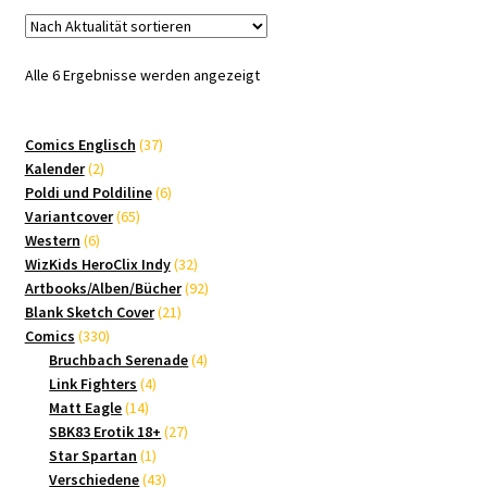
Nach
Alle 6 Ergebnisse werden angezeigt
Aktualität
sortiert
37
Comics Englisch
37
2
Produkte
Kalender
2
Produkte
6
Poldi und Poldiline
6
65
Produkte
Variantcover
65
6
Produkte
Western
6
Produkte
32
WizKids HeroClix Indy
32
Produkte
92
Artbooks/Alben/Bücher
92
21
Produkte
Blank Sketch Cover
21
330
Produkte
Comics
330
Produkte
4
Bruchbach Serenade
4
4
Produkte
Link Fighters
4
14
Produkte
Matt Eagle
14
Produkte
27
SBK83 Erotik 18+
27
1
Produkte
Star Spartan
1
Produkt
43
Verschiedene
43