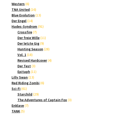
6
Produkte
Western
6
Produkte
16
TNA United
16
Produkte
13
Blue Evolution
13
14
Produkte
Der Engel
14
Produkte
91
Hades-Syndrom
91
7
Produkte
Crossfire
7
Produkte
11
Der freie Wille
11
9
Produkte
Der letzte Gig
9
Produkte
28
Hunting Season
28
18
Produkte
Vol. 1
18
Produkte
4
Revised Hardcover
4
3
Produkte
Der Test
3
Produkte
11
Epitaph
11
13
Produkte
Lilly Swan
13
Produkte
6
Red Riding Zombi
6
61
Produkte
Sci-Fi
61
Produkte
29
Starchild
29
Produkte
3
The Adventures of Captain Fox
3
7
Produkte
Enklave
7
5
Produkte
TANK
5