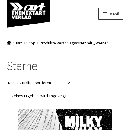
Zur
Zum
Menü
Navigation
Inhalt
springen
springen
Angebote
Start
Shop
Produkte verschlagwortet mit „Sterne“
Unterm
Shop
öffnen
Sterne
Über uns
Einzelnes Ergebnis wird angezeigt