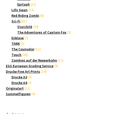
Produkte
11
Epitaph
11
13
Produkte
Lilly Swan
13
Produkte
6
Red Riding Zombi
6
61
Produkte
Sci-Fi
61
Produkte
29
Starchild
29
Produkte
3
The Adventures of Captain Fox
3
7
Produkte
Enklave
7
5
Produkte
TANK
5
Produkte
11
The Counselor
11
26
Produkte
Touch
26
Produkte
12
Zombies auf der Reeperbahn
12
9
Produkte
EGS European Grading Service
9
14
Produkte
Drucke Fine Art Prints
14
3
Produkte
Drucke A3
3
Produkte
7
Drucke A4
7
13
Produkte
Originalart
13
Produkte
4
Sammelfiguren
4
Produkte