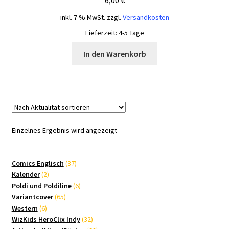
inkl. 7 % MwSt.
zzgl.
Versandkosten
Lieferzeit:
4-5 Tage
In den Warenkorb
Einzelnes Ergebnis wird angezeigt
37
Comics Englisch
37
2
Produkte
Kalender
2
Produkte
6
Poldi und Poldiline
6
65
Produkte
Variantcover
65
6
Produkte
Western
6
Produkte
32
WizKids HeroClix Indy
32