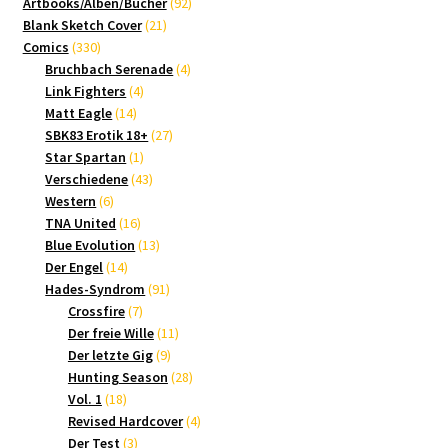
Produkte
92
Artbooks/Alben/Bücher
92
21
Produkte
Blank Sketch Cover
21
330
Produkte
Comics
330
Produkte
4
Bruchbach Serenade
4
4
Produkte
Link Fighters
4
14
Produkte
Matt Eagle
14
Produkte
27
SBK83 Erotik 18+
27
1
Produkte
Star Spartan
1
Produkt
43
Verschiedene
43
6
Produkte
Western
6
Produkte
16
TNA United
16
Produkte
13
Blue Evolution
13
14
Produkte
Der Engel
14
Produkte
91
Hades-Syndrom
91
7
Produkte
Crossfire
7
Produkte
11
Der freie Wille
11
9
Produkte
Der letzte Gig
9
Produkte
28
Hunting Season
28
18
Produkte
Vol. 1
18
Produkte
4
Revised Hardcover
4
3
Produkte
Der Test
3