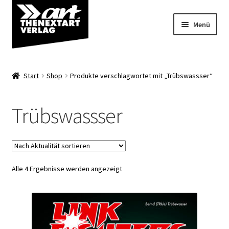
Zur
Zum
Menü
Navigation
Inhalt
springen
springen
Angebote
Start
Shop
Produkte verschlagwortet mit „Trübswassser“
Unterm
Shop
öffnen
Trübswassser
Über uns
Nach
Alle 4 Ergebnisse werden angezeigt
Aktualität
sortiert