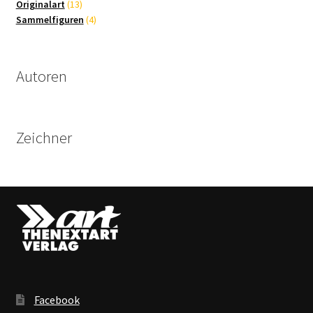
13
Produkte
Originalart
13
Produkte
4
Sammelfiguren
4
Produkte
Autoren
Zeichner
Facebook