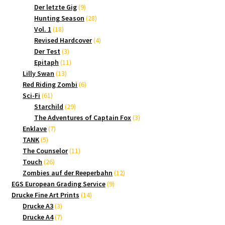
9
Produkte
Der letzte Gig
9
Produkte
28
Hunting Season
28
18
Produkte
Vol. 1
18
Produkte
4
Revised Hardcover
4
3
Produkte
Der Test
3
Produkte
11
Epitaph
11
13
Produkte
Lilly Swan
13
Produkte
6
Red Riding Zombi
6
61
Produkte
Sci-Fi
61
Produkte
29
Starchild
29
Produkte
3
The Adventures of Captain Fox
3
7
Produkte
Enklave
7
5
Produkte
TANK
5
Produkte
11
The Counselor
11
26
Produkte
Touch
26
Produkte
12
Zombies auf der Reeperbahn
12
9
Produkte
EGS European Grading Service
9
14
Produkte
Drucke Fine Art Prints
14
3
Produkte
Drucke A3
3
Produkte
7
Drucke A4
7