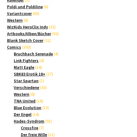
Kalender
2
Produkte
6
Poldi und Poldiline
6
65
Produkte
Variantcover
65
6
Produkte
Western
6
Produkte
32
WizKids HeroClix Indy
32
Produkte
92
Artbooks/Alben/Bücher
92
21
Produkte
Blank Sketch Cover
21
330
Produkte
Comics
330
Produkte
4
Bruchbach Serenade
4
4
Produkte
Link Fighters
4
14
Produkte
Matt Eagle
14
Produkte
27
SBK83 Erotik 18+
27
1
Produkte
Star Spartan
1
Produkt
43
Verschiedene
43
6
Produkte
Western
6
Produkte
16
TNA United
16
Produkte
13
Blue Evolution
13
14
Produkte
Der Engel
14
Produkte
91
Hades-Syndrom
91
7
Produkte
Crossfire
7
Produkte
11
Der freie Wille
11