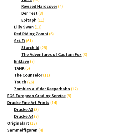
Produkte
4
Revised Hardcover
4
3
Produkte
Der Test
3
Produkte
11
Epitaph
11
13
Produkte
Lilly Swan
13
Produkte
6
Red Riding Zombi
6
61
Produkte
Sci-Fi
61
Produkte
29
Starchild
29
Produkte
3
The Adventures of Captain Fox
3
7
Produkte
Enklave
7
5
Produkte
TANK
5
Produkte
11
The Counselor
11
26
Produkte
Touch
26
Produkte
12
Zombies auf der Reeperbahn
12
9
Produkte
EGS European Grading Service
9
14
Produkte
Drucke Fine Art Prints
14
3
Produkte
Drucke A3
3
Produkte
7
Drucke A4
7
13
Produkte
Originalart
13
Produkte
4
Sammelfiguren
4
Produkte