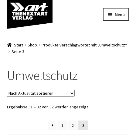
Zur
Zum
Menü
Navigation
Inhalt
springen
springen
Angebote
Start
Shop
Produkte verschlagwortet mit „Umweltschutz“
Unterm
Seite 3
Shop
öffnen
Über uns
Umweltschutz
Nach
Ergebnisse 31 – 32 von 32 werden angezeigt
Aktualität
sortiert
1
2
3