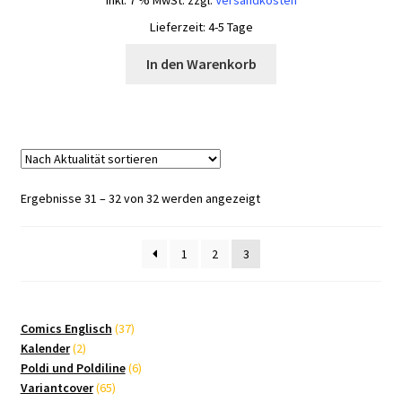
inkl. 7 % MwSt.
zzgl.
Versandkosten
Lieferzeit:
4-5 Tage
In den Warenkorb
Nach
Ergebnisse 31 – 32 von 32 werden angezeigt
Aktualität
sortiert
1
2
3
37
Comics Englisch
37
2
Produkte
Kalender
2
Produkte
6
Poldi und Poldiline
6
65
Produkte
Variantcover
65