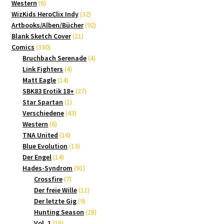
6
Produkte
Western
6
Produkte
32
WizKids HeroClix Indy
32
Produkte
92
Artbooks/Alben/Bücher
92
21
Produkte
Blank Sketch Cover
21
330
Produkte
Comics
330
Produkte
4
Bruchbach Serenade
4
4
Produkte
Link Fighters
4
14
Produkte
Matt Eagle
14
Produkte
27
SBK83 Erotik 18+
27
1
Produkte
Star Spartan
1
Produkt
43
Verschiedene
43
6
Produkte
Western
6
Produkte
16
TNA United
16
Produkte
13
Blue Evolution
13
14
Produkte
Der Engel
14
Produkte
91
Hades-Syndrom
91
7
Produkte
Crossfire
7
Produkte
11
Der freie Wille
11
9
Produkte
Der letzte Gig
9
Produkte
28
Hunting Season
28
18
Produkte
Vol. 1
18