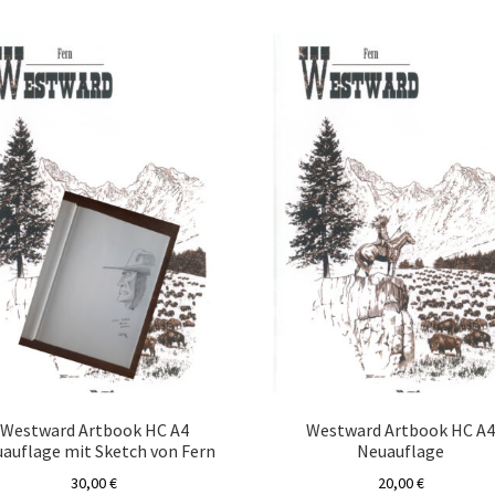
sortiert
Westward Artbook HC A4
Westward Artbook HC A
auflage mit Sketch von Fern
Neuauflage
30,00
€
20,00
€