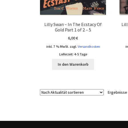
Lilly Swan – In The Ecstacy Of
Lil
Gold Part 1 of 2 – 5
6,00
€
inkl. 7 % MwSt.
zzgl.
Versandkosten
i
Lieferzeit:
4-5 Tage
In den Warenkorb
Ergebnisse 