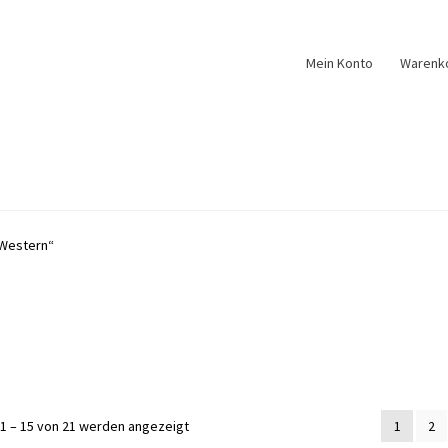
Mein Konto
Warenk
„Western“
Nach
1 – 15 von 21 werden angezeigt
1
2
Aktualität