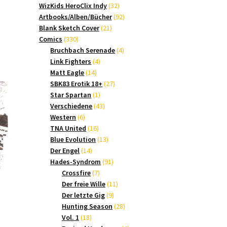
Produkte
32
WizKids HeroClix Indy
32
Produkte
92
Artbooks/Alben/Bücher
92
21
Produkte
Blank Sketch Cover
21
330
Produkte
Comics
330
Produkte
4
Bruchbach Serenade
4
4
Produkte
Link Fighters
4
14
Produkte
Matt Eagle
14
Produkte
27
SBK83 Erotik 18+
27
1
Produkte
Star Spartan
1
Produkt
43
Verschiedene
43
6
Produkte
Western
6
Produkte
16
TNA United
16
Produkte
13
Blue Evolution
13
14
Produkte
Der Engel
14
Produkte
91
Hades-Syndrom
91
7
Produkte
Crossfire
7
Produkte
11
Der freie Wille
11
9
Produkte
Der letzte Gig
9
4
Produkte
28
Hunting Season
28
18
Produkte
Vol. 1
18