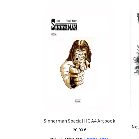
Sinnerman Special HC A4 Artbook
Neu
20,00
€
inkl. 7 % MwSt.
zzgl.
Versandkosten