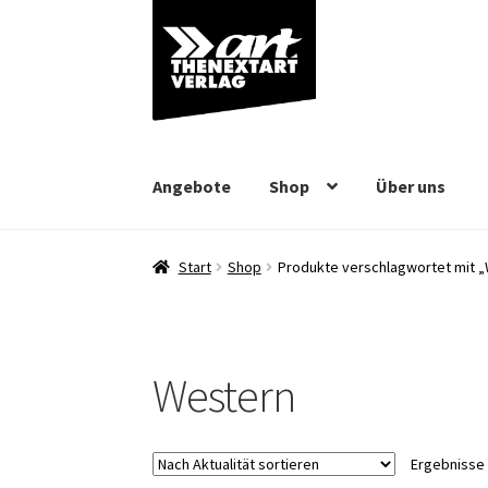
Zur
Zum
Navigation
Inhalt
springen
springen
Angebote
Shop
Über uns
Start
Shop
Produkte verschlagwortet mit 
Western
Ergebnisse 