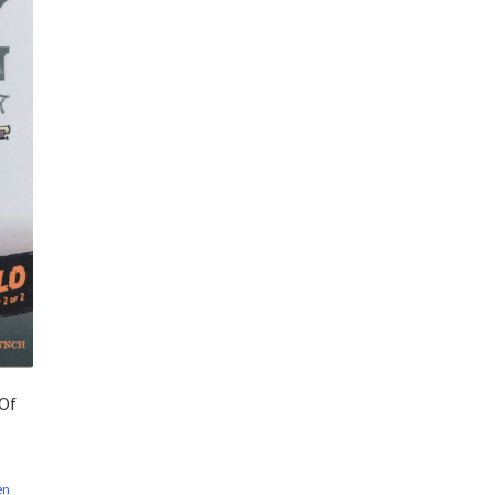
 Of
en