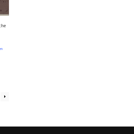
 the
en