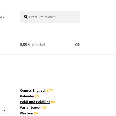
Suchen
Suchen
orb
nach:
0,00
€
0 Artikel
37
Comics Englisch
37
2
Produkte
Kalender
2
Produkte
6
Poldi und Poldiline
6
65
Produkte
Variantcover
65
6
Produkte
Western
6