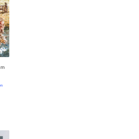
bum
en