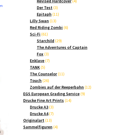
Produkte
4
Revised Hardcover
4
en
3
Produkte
Der Test
3
Produkte
11
Epitaph
11
13
Produkte
Lilly Swan
13
Produkte
6
Red Riding Zombi
6
61
Produkte
Sci-Fi
61
Produkte
29
Starchild
29
Produkte
The Adventures of Captain
3
Fox
3
Produkte
7
Enklave
7
5
Produkte
TANK
5
Produkte
11
The Counselor
11
26
Produkte
Touch
26
Produkte
12
Zombies auf der Reeperbahn
12
9
Produkte
EGS European Grading Service
9
14
Produkte
Drucke Fine Art Prints
14
3
Produkte
Drucke A3
3
Produkte
7
Drucke A4
7
13
Produkte
Originalart
13
Produkte
4
Sammelfiguren
4
Produkte