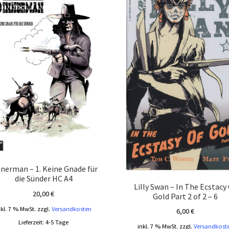
nnerman – 1. Keine Gnade für
die Sünder HC A4
Lilly Swan – In The Ecstacy
20,00
€
Gold Part 2 of 2 – 6
nkl. 7 % MwSt.
zzgl.
Versandkosten
6,00
€
Lieferzeit:
4-5 Tage
inkl. 7 % MwSt.
zzgl.
Versandkost