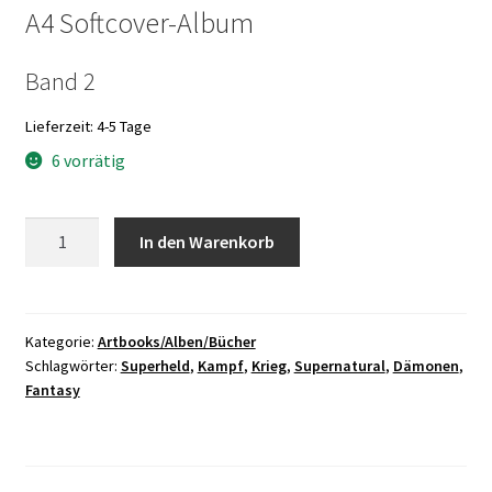
A4 Softcover-Album
Band 2
Lieferzeit:
4-5 Tage
6 vorrätig
Kinder
In den Warenkorb
der
Dämmerung
Band
2
Kategorie:
Artbooks/Alben/Bücher
Schlagwörter:
Superheld
,
Kampf
,
Krieg
,
Supernatural
,
Dämonen
,
-
Fantasy
Erwachen
-
A4
SC