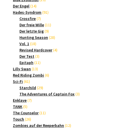
14
Produkte
Der Engel
14
Produkte
91
Hades-Syndrom
91
7
Produkte
Crossfire
7
Produkte
11
Der freie Wille
11
9
Produkte
Der letzte Gig
9
Produkte
28
Hunting Season
28
18
Produkte
Vol. 1
18
Produkte
4
Revised Hardcover
4
3
Produkte
Der Test
3
Produkte
11
Epitaph
11
13
Produkte
Lilly Swan
13
Produkte
6
Red Riding Zombi
6
61
Produkte
Sci-Fi
61
Produkte
29
Starchild
29
Produkte
3
The Adventures of Captain Fox
3
7
Produkte
Enklave
7
5
Produkte
TANK
5
Produkte
11
The Counselor
11
26
Produkte
Touch
26
Produkte
12
Zombies auf der Reeperbahn
12