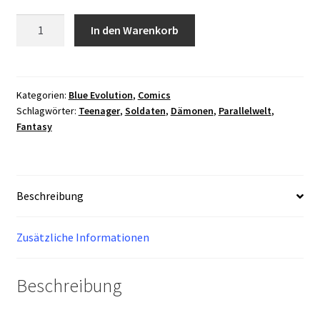
Blue
In den Warenkorb
Evolution
Vol.
1
Nr.
Kategorien:
Blue Evolution
,
Comics
Schlagwörter:
Teenager
,
Soldaten
,
Dämonen
,
Parallelwelt
,
2
Fantasy
Menge
Beschreibung
Zusätzliche Informationen
Beschreibung