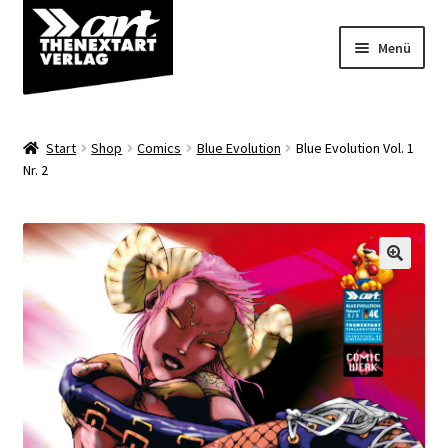
Zur
Zum
Menü
Navigation
Inhalt
springen
springen
Angebote
Start
Shop
Comics
Blue Evolution
Blue Evolution Vol. 1
Unterm
Nr. 2
Shop
öffnen
Über uns