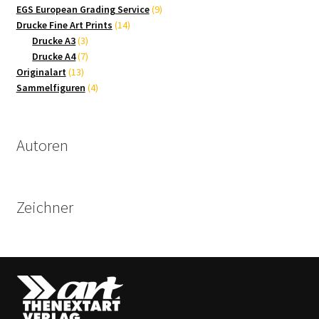
9
Produkte
EGS European Grading Service
9
14
Produkte
Drucke Fine Art Prints
14
3
Produkte
Drucke A3
3
Produkte
7
Drucke A4
7
13
Produkte
Originalart
13
Produkte
4
Sammelfiguren
4
Produkte
Autoren
Zeichner