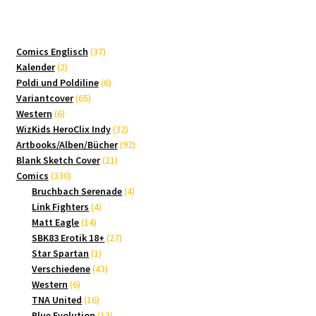
37
Comics Englisch
37
2
Produkte
Kalender
2
Produkte
6
Poldi und Poldiline
6
65
Produkte
Variantcover
65
6
Produkte
Western
6
Produkte
32
WizKids HeroClix Indy
32
Produkte
92
Artbooks/Alben/Bücher
92
21
Produkte
Blank Sketch Cover
21
330
Produkte
Comics
330
Produkte
4
Bruchbach Serenade
4
4
Produkte
Link Fighters
4
14
Produkte
Matt Eagle
14
Produkte
27
SBK83 Erotik 18+
27
1
Produkte
Star Spartan
1
Produkt
43
Verschiedene
43
6
Produkte
Western
6
Produkte
16
TNA United
16
Produkte
13
Blue Evolution
13