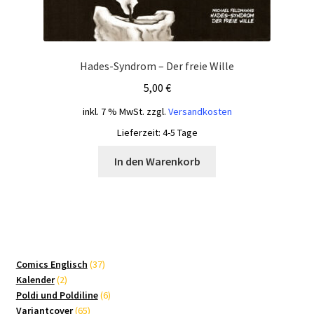
Hades-Syndrom – Der freie Wille
5,00
€
inkl. 7 % MwSt.
zzgl.
Versandkosten
Lieferzeit:
4-5 Tage
In den Warenkorb
37
Comics Englisch
37
2
Produkte
Kalender
2
Produkte
6
Poldi und Poldiline
6
65
Produkte
Variantcover
65