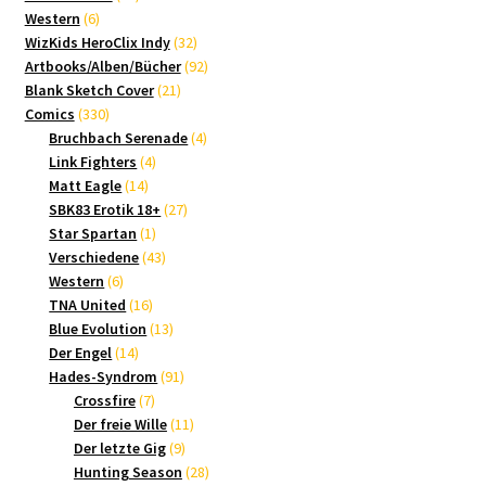
6
Produkte
Western
6
Produkte
32
WizKids HeroClix Indy
32
Produkte
92
Artbooks/Alben/Bücher
92
21
Produkte
Blank Sketch Cover
21
330
Produkte
Comics
330
Produkte
4
Bruchbach Serenade
4
4
Produkte
Link Fighters
4
14
Produkte
Matt Eagle
14
Produkte
27
SBK83 Erotik 18+
27
1
Produkte
Star Spartan
1
Produkt
43
Verschiedene
43
6
Produkte
Western
6
Produkte
16
TNA United
16
Produkte
13
Blue Evolution
13
14
Produkte
Der Engel
14
Produkte
91
Hades-Syndrom
91
7
Produkte
Crossfire
7
Produkte
11
Der freie Wille
11
9
Produkte
Der letzte Gig
9
Produkte
28
Hunting Season
28