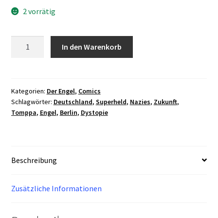
2 vorrätig
Der
In den Warenkorb
Engel
Teil
1
Menge
Kategorien:
Der Engel
,
Comics
Schlagwörter:
Deutschland
,
Superheld
,
Nazies
,
Zukunft
,
Tomppa
,
Engel
,
Berlin
,
Dystopie
Beschreibung
Zusätzliche Informationen