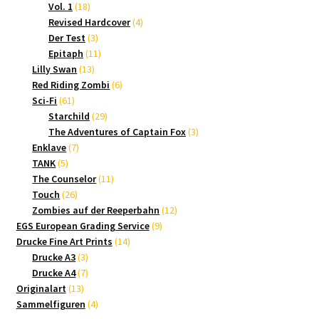
18
Produkte
Vol. 1
18
Produkte
4
Revised Hardcover
4
3
Produkte
Der Test
3
Produkte
11
Epitaph
11
13
Produkte
Lilly Swan
13
Produkte
6
Red Riding Zombi
6
61
Produkte
Sci-Fi
61
Produkte
29
Starchild
29
Produkte
3
The Adventures of Captain Fox
3
7
Produkte
Enklave
7
5
Produkte
TANK
5
Produkte
11
The Counselor
11
26
Produkte
Touch
26
Produkte
12
Zombies auf der Reeperbahn
12
9
Produkte
EGS European Grading Service
9
14
Produkte
Drucke Fine Art Prints
14
3
Produkte
Drucke A3
3
Produkte
7
Drucke A4
7
13
Produkte
Originalart
13
Produkte
4
Sammelfiguren
4