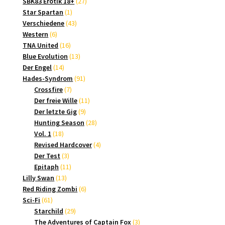
Produkte
27
SBK83 Erotik 18+
27
1
Produkte
Star Spartan
1
Produkt
43
Verschiedene
43
6
Produkte
Western
6
Produkte
16
TNA United
16
Produkte
13
Blue Evolution
13
14
Produkte
Der Engel
14
Produkte
91
Hades-Syndrom
91
7
Produkte
Crossfire
7
Produkte
11
Der freie Wille
11
9
Produkte
Der letzte Gig
9
Produkte
28
Hunting Season
28
18
Produkte
Vol. 1
18
Produkte
4
Revised Hardcover
4
3
Produkte
Der Test
3
Produkte
11
Epitaph
11
13
Produkte
Lilly Swan
13
Produkte
6
Red Riding Zombi
6
61
Produkte
Sci-Fi
61
Produkte
29
Starchild
29
Produkte
3
The Adventures of Captain Fox
3