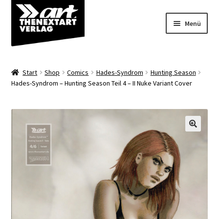
Zur
Zum
Menü
Navigation
Inhalt
springen
springen
Angebote
Start
Shop
Comics
Hades-Syndrom
Hunting Season
Unterm
Hades-Syndrom – Hunting Season Teil 4 – II Nuke Variant Cover
Shop
öffnen
Über uns