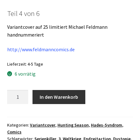
Teil 4 von 6
Variantcover auf 25 limitiert Michael Feldmann
handnummeriert
http://www.feldmanncomics.de
Lieferzeit:
4-5 Tage
6 vorrätig
Hades-
In den Warenkorb
Syndrom
-
Hunting
Season
Kategorien:
Variantcover
,
Hunting Season
,
Hades-Syndrom
,
Comics
Teil
Schlagwörter:
Serienkiller
,
3. Weltkrieg
,
Endzeitaction
,
Dystopie
,