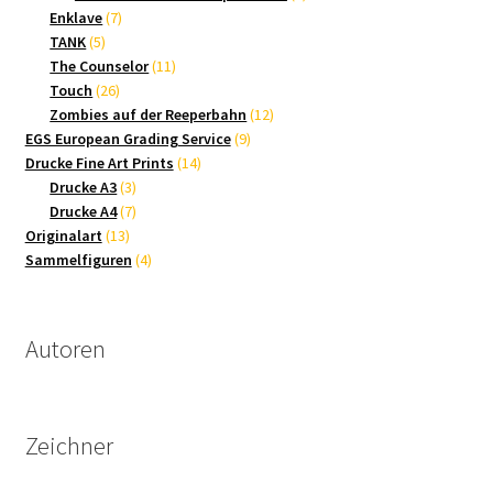
7
Produkte
Enklave
7
5
Produkte
TANK
5
Produkte
11
The Counselor
11
26
Produkte
Touch
26
Produkte
12
Zombies auf der Reeperbahn
12
9
Produkte
EGS European Grading Service
9
14
Produkte
Drucke Fine Art Prints
14
3
Produkte
Drucke A3
3
Produkte
7
Drucke A4
7
13
Produkte
Originalart
13
Produkte
4
Sammelfiguren
4
Produkte
Autoren
Zeichner