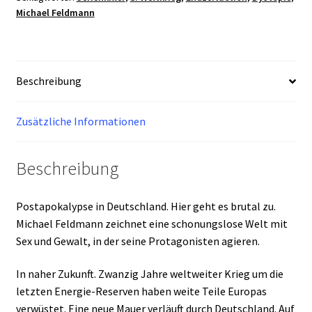
4
Michael Feldmann
-
II
Nuke
Variant
Beschreibung
Cover
Menge
Zusätzliche Informationen
Beschreibung
Postapokalypse in Deutschland. Hier geht es brutal zu.
Michael Feldmann zeichnet eine schonungslose Welt mit
Sex und Gewalt, in der seine Protagonisten agieren.
In naher Zukunft. Zwanzig Jahre weltweiter Krieg um die
letzten Energie-Reserven haben weite Teile Europas
verwüstet. Eine neue Mauer verläuft durch Deutschland. Auf