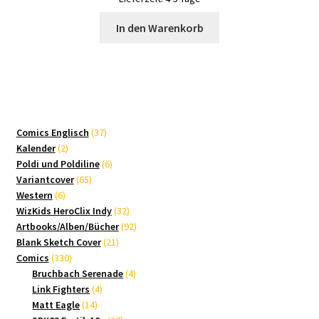
In den Warenkorb
37
Comics Englisch
37
2
Produkte
Kalender
2
Produkte
6
Poldi und Poldiline
6
65
Produkte
Variantcover
65
6
Produkte
Western
6
Produkte
32
WizKids HeroClix Indy
32
Produkte
92
Artbooks/Alben/Bücher
92
21
Produkte
Blank Sketch Cover
21
330
Produkte
Comics
330
Produkte
4
Bruchbach Serenade
4
4
Produkte
Link Fighters
4
14
Produkte
Matt Eagle
14