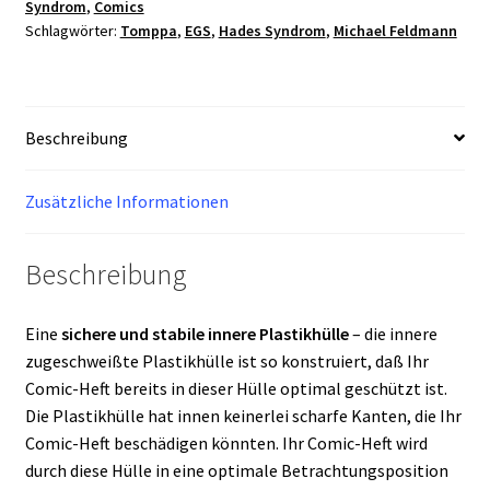
Syndrom
,
Comics
5
Schlagwörter:
Tomppa
,
EGS
,
Hades Syndrom
,
Michael Feldmann
Variant
36/100
EGS
1515
Beschreibung
Grading
9.9
Menge
Zusätzliche Informationen
Beschreibung
Eine
sichere und stabile innere Plastikhülle
– die innere
zugeschweißte Plastikhülle ist so konstruiert, daß Ihr
Comic-Heft bereits in dieser Hülle optimal geschützt ist.
Die Plastikhülle hat innen keinerlei scharfe Kanten, die Ihr
Comic-Heft beschädigen könnten. Ihr Comic-Heft wird
durch diese Hülle in eine optimale Betrachtungsposition