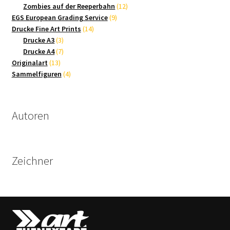
Produkte
12
Zombies auf der Reeperbahn
12
9
Produkte
EGS European Grading Service
9
14
Produkte
Drucke Fine Art Prints
14
3
Produkte
Drucke A3
3
Produkte
7
Drucke A4
7
13
Produkte
Originalart
13
Produkte
4
Sammelfiguren
4
Produkte
Autoren
Zeichner