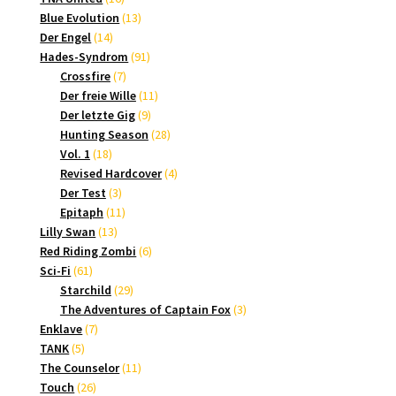
Produkte
13
Blue Evolution
13
14
Produkte
Der Engel
14
Produkte
91
Hades-Syndrom
91
7
Produkte
Crossfire
7
Produkte
11
Der freie Wille
11
9
Produkte
Der letzte Gig
9
Produkte
28
Hunting Season
28
18
Produkte
Vol. 1
18
Produkte
4
Revised Hardcover
4
3
Produkte
Der Test
3
Produkte
11
Epitaph
11
13
Produkte
Lilly Swan
13
Produkte
6
Red Riding Zombi
6
61
Produkte
Sci-Fi
61
Produkte
29
Starchild
29
Produkte
3
The Adventures of Captain Fox
3
7
Produkte
Enklave
7
5
Produkte
TANK
5
Produkte
11
The Counselor
11
26
Produkte
Touch
26