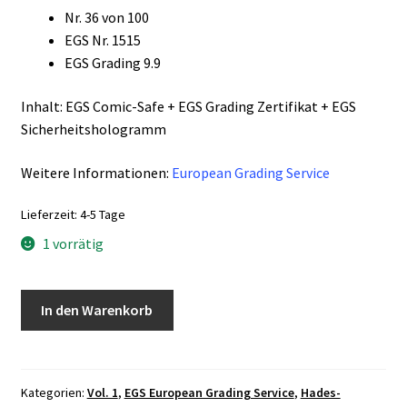
Nr. 36 von 100
EGS Nr. 1515
EGS Grading 9.9
Inhalt: EGS Comic-Safe + EGS Grading Zertifikat + EGS
Sicherheitshologramm
Weitere Informationen:
European Grading Service
Lieferzeit:
4-5 Tage
1 vorrätig
Hades-
In den Warenkorb
Syndrom
Vol.
1
Teil
Kategorien:
Vol. 1
,
EGS European Grading Service
,
Hades-