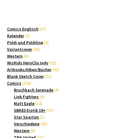
37
Comics Englisch
37
2
Produkte
Kalender
2
Produkte
6
Poldi und Poldiline
6
65
Produkte
Variantcover
65
6
Produkte
Western
6
Produkte
32
WizKids HeroClix Indy
32
Produkte
92
Artbooks/Alben/Bücher
92
21
Produkte
Blank Sketch Cover
21
330
Produkte
Comics
330
Produkte
4
Bruchbach Serenade
4
4
Produkte
Link Fighters
4
14
Produkte
Matt Eagle
14
Produkte
27
SBK83 Erotik 18+
27
1
Produkte
Star Spartan
1
Produkt
43
Verschiedene
43
6
Produkte
Western
6
Produkte
16
TNA United
16