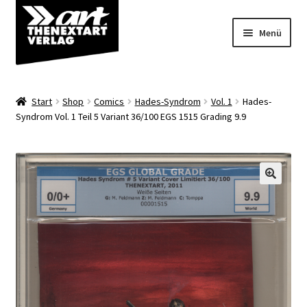
Zur
Zum
Menü
Navigation
Inhalt
springen
springen
Angebote
Start
Shop
Comics
Hades-Syndrom
Vol. 1
Hades-
Unterm
Syndrom Vol. 1 Teil 5 Variant 36/100 EGS 1515 Grading 9.9
Shop
öffnen
Über uns