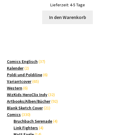
Lieferzeit:
4-5 Tage
In den Warenkorb
37
Comics Englisch
37
2
Produkte
Kalender
2
Produkte
6
Poldi und Poldiline
6
65
Produkte
Variantcover
65
6
Produkte
Western
6
Produkte
32
WizKids HeroClix Indy
32
Produkte
92
Artbooks/Alben/Bücher
92
21
Produkte
Blank Sketch Cover
21
330
Produkte
Comics
330
Produkte
4
Bruchbach Serenade
4
4
Produkte
Link Fighters
4
14
Produkte
Matt Eagle
14