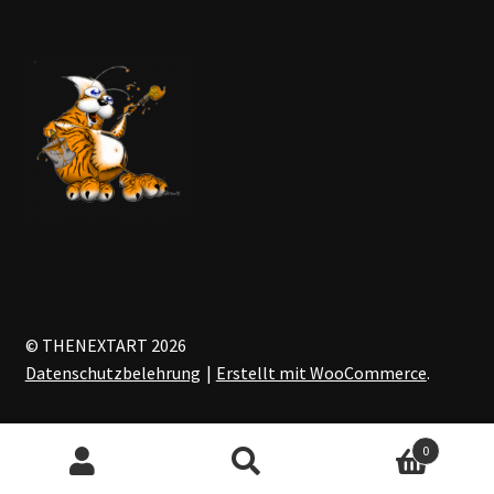
© THENEXTART 2026
Datenschutzbelehrung
Erstellt mit WooCommerce
.
0
Suchen
Suchen