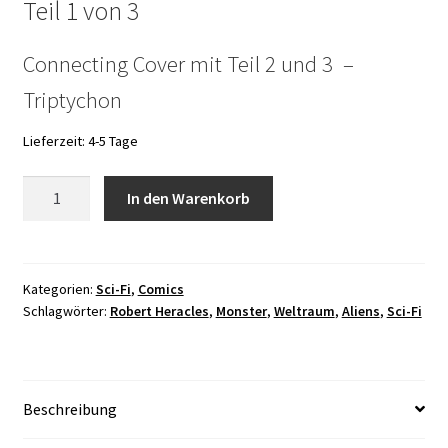
Teil 1 von 3
Connecting Cover mit Teil 2 und 3 –
Triptychon
Lieferzeit:
4-5 Tage
Aquatic
In den Warenkorb
Empire
1
-
Die
Kategorien:
Sci-Fi
,
Comics
Schlagwörter:
Robert Heracles
,
Monster
,
Weltraum
,
Aliens
,
Sci-Fi
weiße
Krone
Menge
Beschreibung