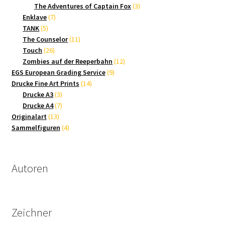
Produkte
3
The Adventures of Captain Fox
3
7
Produkte
Enklave
7
5
Produkte
TANK
5
Produkte
11
The Counselor
11
26
Produkte
Touch
26
Produkte
12
Zombies auf der Reeperbahn
12
9
Produkte
EGS European Grading Service
9
14
Produkte
Drucke Fine Art Prints
14
3
Produkte
Drucke A3
3
Produkte
7
Drucke A4
7
13
Produkte
Originalart
13
Produkte
4
Sammelfiguren
4
Produkte
Autoren
Zeichner