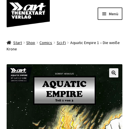
Zur
Zum
Menü
Navigation
Inhalt
springen
springen
Angebote
Start
Shop
Comics
Sci-Fi
Aquatic Empire 1 – Die weiße
Unterm
Krone
Shop
öffnen
Über uns