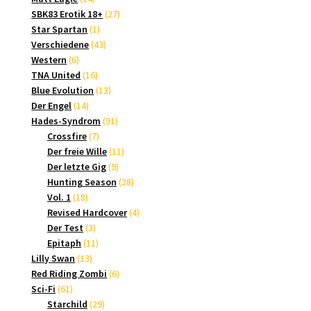
Produkte
27
SBK83 Erotik 18+
27
1
Produkte
Star Spartan
1
Produkt
43
Verschiedene
43
6
Produkte
Western
6
Produkte
16
TNA United
16
Produkte
13
Blue Evolution
13
14
Produkte
Der Engel
14
Produkte
91
Hades-Syndrom
91
7
Produkte
Crossfire
7
Produkte
11
Der freie Wille
11
9
Produkte
Der letzte Gig
9
Produkte
28
Hunting Season
28
18
Produkte
Vol. 1
18
Produkte
4
Revised Hardcover
4
3
Produkte
Der Test
3
Produkte
11
Epitaph
11
13
Produkte
Lilly Swan
13
Produkte
6
Red Riding Zombi
6
61
Produkte
Sci-Fi
61
Produkte
29
Starchild
29