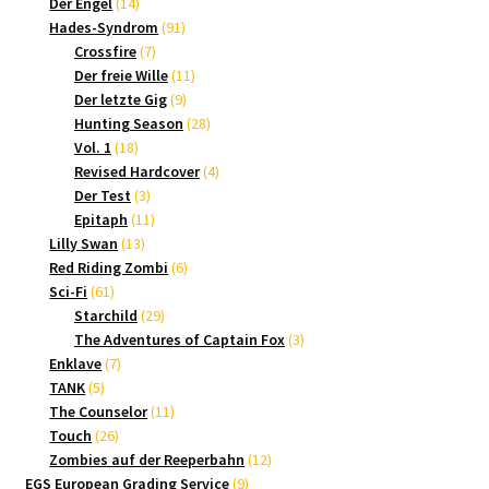
14
Produkte
Der Engel
14
Produkte
91
Hades-Syndrom
91
7
Produkte
Crossfire
7
Produkte
11
Der freie Wille
11
9
Produkte
Der letzte Gig
9
Produkte
28
Hunting Season
28
18
Produkte
Vol. 1
18
Produkte
4
Revised Hardcover
4
3
Produkte
Der Test
3
Produkte
11
Epitaph
11
13
Produkte
Lilly Swan
13
Produkte
6
Red Riding Zombi
6
61
Produkte
Sci-Fi
61
Produkte
29
Starchild
29
Produkte
3
The Adventures of Captain Fox
3
7
Produkte
Enklave
7
5
Produkte
TANK
5
Produkte
11
The Counselor
11
26
Produkte
Touch
26
Produkte
12
Zombies auf der Reeperbahn
12
9
Produkte
EGS European Grading Service
9