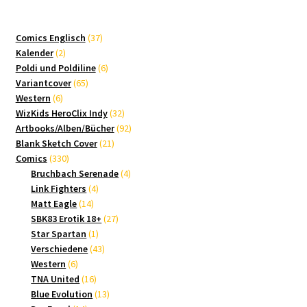
Aktualität
sortiert
37
Comics Englisch
37
2
Produkte
Kalender
2
Produkte
6
Poldi und Poldiline
6
65
Produkte
Variantcover
65
6
Produkte
Western
6
Produkte
32
WizKids HeroClix Indy
32
Produkte
92
Artbooks/Alben/Bücher
92
21
Produkte
Blank Sketch Cover
21
330
Produkte
Comics
330
Produkte
4
Bruchbach Serenade
4
4
Produkte
Link Fighters
4
14
Produkte
Matt Eagle
14
Produkte
27
SBK83 Erotik 18+
27
1
Produkte
Star Spartan
1
Produkt
43
Verschiedene
43
6
Produkte
Western
6
Produkte
16
TNA United
16
Produkte
13
Blue Evolution
13