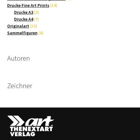
14
Produkte
Drucke Fine Art Prints
14
3
Produkte
Drucke A3
3
Produkte
7
Drucke A4
7
13
Produkte
Originalart
13
Produkte
4
Sammelfiguren
4
Produkte
Autoren
Zeichner