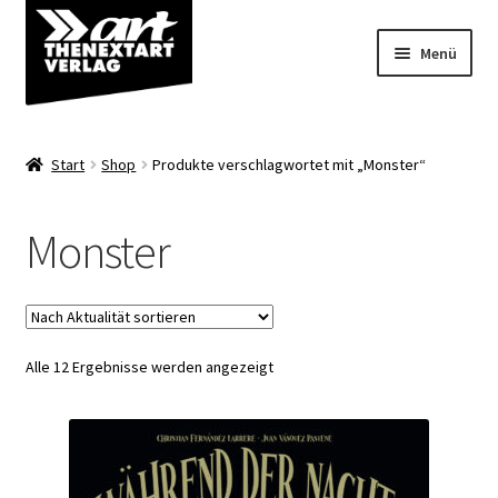
Zur
Zum
Menü
Navigation
Inhalt
springen
springen
Angebote
Start
Shop
Produkte verschlagwortet mit „Monster“
Unterm
Shop
öffnen
Monster
Über uns
Nach
Alle 12 Ergebnisse werden angezeigt
Aktualität
sortiert