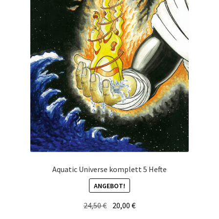
Aquatic Universe komplett 5 Hefte
ANGEBOT!
Ursprünglicher
Aktueller
24,50
€
20,00
€
Preis
Preis