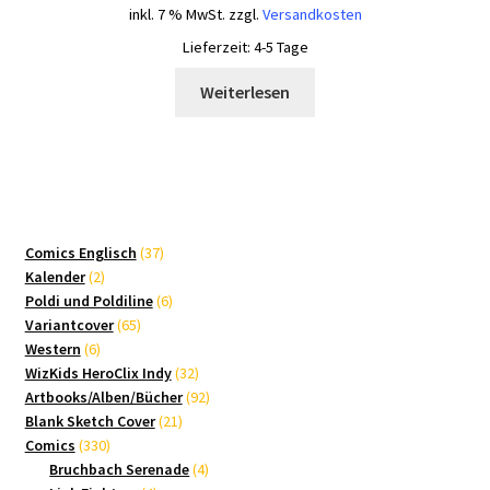
inkl. 7 % MwSt.
zzgl.
Versandkosten
Lieferzeit:
4-5 Tage
Weiterlesen
37
Comics Englisch
37
2
Produkte
Kalender
2
Produkte
6
Poldi und Poldiline
6
65
Produkte
Variantcover
65
6
Produkte
Western
6
Produkte
32
WizKids HeroClix Indy
32
Produkte
92
Artbooks/Alben/Bücher
92
21
Produkte
Blank Sketch Cover
21
330
Produkte
Comics
330
Produkte
4
Bruchbach Serenade
4