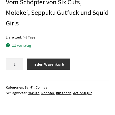
Vom Schöpfer von Six Cuts,
Molekei,
Seppuku Gutfuck und Squid
Girls
Lieferzeit:
4-5 Tage
11 vorrätig
Mission
In den Warenkorb
Complete
Menge
Kategorien:
Sci-Fi
,
Comics
Schlagwörter:
Yakuza
,
Roboter
,
Butzbach
,
Actionfigur