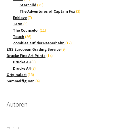
Produkte
29
Starchild
29
Produkte
3
The Adventures of Captain Fox
3
7
Produkte
Enklave
7
5
Produkte
TANK
5
Produkte
11
The Counselor
11
26
Produkte
Touch
26
Produkte
12
Zombies auf der Reeperbahn
12
9
Produkte
EGS European Grading Service
9
14
Produkte
Drucke Fine Art Prints
14
3
Produkte
Drucke A3
3
Produkte
7
Drucke A4
7
13
Produkte
Originalart
13
Produkte
4
Sammelfiguren
4
Produkte
Autoren