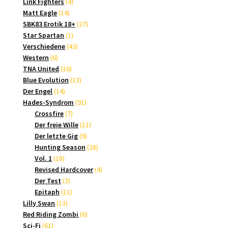
4
Produkte
Link Fighters
4
14
Produkte
Matt Eagle
14
Produkte
27
SBK83 Erotik 18+
27
1
Produkte
Star Spartan
1
Produkt
43
Verschiedene
43
6
Produkte
Western
6
Produkte
16
TNA United
16
Produkte
13
Blue Evolution
13
14
Produkte
Der Engel
14
Produkte
91
Hades-Syndrom
91
7
Produkte
Crossfire
7
Produkte
11
Der freie Wille
11
9
Produkte
Der letzte Gig
9
Produkte
28
Hunting Season
28
18
Produkte
Vol. 1
18
Produkte
4
Revised Hardcover
4
3
Produkte
Der Test
3
Produkte
11
Epitaph
11
13
Produkte
Lilly Swan
13
Produkte
6
Red Riding Zombi
6
61
Produkte
Sci-Fi
61