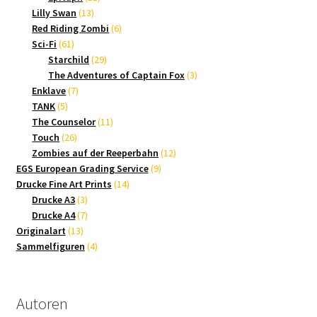
13
Produkte
Lilly Swan
13
Produkte
6
Red Riding Zombi
6
61
Produkte
Sci-Fi
61
Produkte
29
Starchild
29
Produkte
3
The Adventures of Captain Fox
3
7
Produkte
Enklave
7
5
Produkte
TANK
5
Produkte
11
The Counselor
11
26
Produkte
Touch
26
Produkte
12
Zombies auf der Reeperbahn
12
9
Produkte
EGS European Grading Service
9
14
Produkte
Drucke Fine Art Prints
14
3
Produkte
Drucke A3
3
Produkte
7
Drucke A4
7
13
Produkte
Originalart
13
Produkte
4
Sammelfiguren
4
Produkte
Autoren