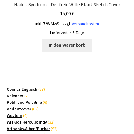
Hades-Syndrom – Der freie Wille Blank Sketch Cover
15,00
€
inkl. 7 % MwSt.
zzgl.
Versandkosten
Lieferzeit:
4-5 Tage
In den Warenkorb
37
Comics Englisch
37
2
Produkte
Kalender
2
Produkte
6
Poldi und Poldiline
6
65
Produkte
Variantcover
65
6
Produkte
Western
6
Produkte
32
WizKids HeroClix Indy
32
Produkte
92
Artbooks/Alben/Bücher
92