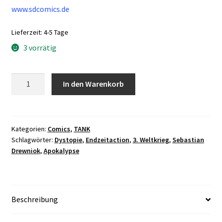
www.sdcomics.de
Lieferzeit:
4-5 Tage
3 vorrätig
TANK
In den Warenkorb
#2
Menge
Kategorien:
Comics
,
TANK
Schlagwörter:
Dystopie
,
Endzeitaction
,
3. Weltkrieg
,
Sebastian
Drewniok
,
Apokalypse
Beschreibung