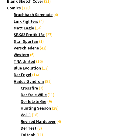
21
Produkte
Blank Sketch Cover
21
330
Produkte
Comics
330
Produkte
4
Bruchbach Serenade
4
4
Produkte
Link Fighters
4
14
Produkte
Matt Eagle
14
Produkte
27
SBK83 Erotik 18+
27
1
Produkte
Star Spartan
1
Produkt
43
Verschiedene
43
6
Produkte
Western
6
Produkte
16
TNA United
16
Produkte
13
Blue Evolution
13
14
Produkte
Der Engel
14
Produkte
91
Hades-Syndrom
91
7
Produkte
Crossfire
7
Produkte
11
Der freie Wille
11
9
Produkte
Der letzte Gig
9
Produkte
28
Hunting Season
28
18
Produkte
Vol. 1
18
Produkte
4
Revised Hardcover
4
3
Produkte
Der Test
3
Produkte
11
Epitaph
11