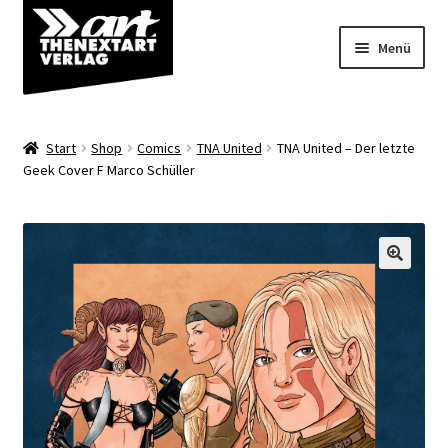
Zur
Zum
Menü
Navigation
Inhalt
springen
springen
Angebote
Start
Shop
Comics
TNA United
TNA United – Der letzte
Unterm
Geek Cover F Marco Schüller
Shop
öffnen
Über uns