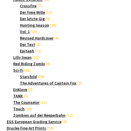
7
Produkte
Crossfire
7
Produkte
11
Der freie Wille
11
9
Produkte
Der letzte Gig
9
Produkte
28
Hunting Season
28
18
Produkte
Vol. 1
18
Produkte
4
Revised Hardcover
4
3
Produkte
Der Test
3
Produkte
11
Epitaph
11
13
Produkte
Lilly Swan
13
Produkte
6
Red Riding Zombi
6
61
Produkte
Sci-Fi
61
Produkte
29
Starchild
29
Produkte
3
The Adventures of Captain Fox
3
7
Produkte
Enklave
7
5
Produkte
TANK
5
Produkte
11
The Counselor
11
26
Produkte
Touch
26
Produkte
12
Zombies auf der Reeperbahn
12
9
Produkte
EGS European Grading Service
9
14
Produkte
Drucke Fine Art Prints
14