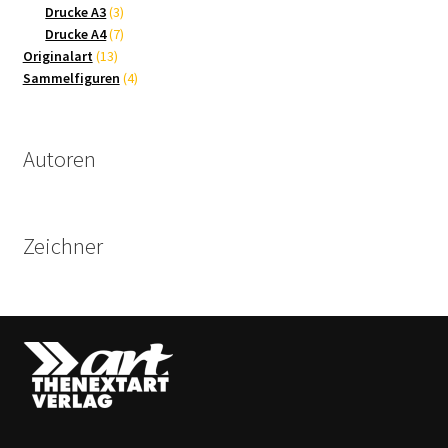
3
Produkte
Drucke A3
3
Produkte
7
Drucke A4
7
13
Produkte
Originalart
13
Produkte
4
Sammelfiguren
4
Produkte
Autoren
Zeichner