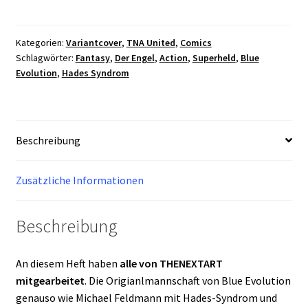
-
Der
letzte
Kategorien:
Variantcover
,
TNA United
,
Comics
Schlagwörter:
Fantasy
,
Der Engel
,
Action
,
Superheld
,
Blue
Geek
Evolution
,
Hades Syndrom
Cover
F
Marco
Schüller
Beschreibung
Menge
Zusätzliche Informationen
Beschreibung
An diesem Heft haben
alle von THENEXTART
mitgearbeitet
. Die Origianlmannschaft von Blue Evolution
genauso wie Michael Feldmann mit Hades-Syndrom und