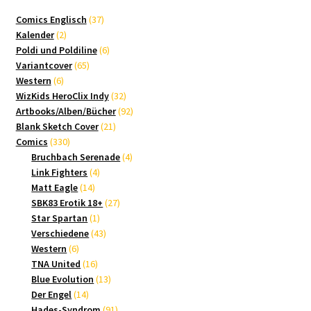
37
Comics Englisch
37
2
Produkte
Kalender
2
Produkte
6
Poldi und Poldiline
6
65
Produkte
Variantcover
65
6
Produkte
Western
6
Produkte
32
WizKids HeroClix Indy
32
Produkte
92
Artbooks/Alben/Bücher
92
21
Produkte
Blank Sketch Cover
21
330
Produkte
Comics
330
Produkte
4
Bruchbach Serenade
4
4
Produkte
Link Fighters
4
14
Produkte
Matt Eagle
14
Produkte
27
SBK83 Erotik 18+
27
1
Produkte
Star Spartan
1
Produkt
43
Verschiedene
43
6
Produkte
Western
6
Produkte
16
TNA United
16
Produkte
13
Blue Evolution
13
14
Produkte
Der Engel
14
Produkte
91
Hades-Syndrom
91