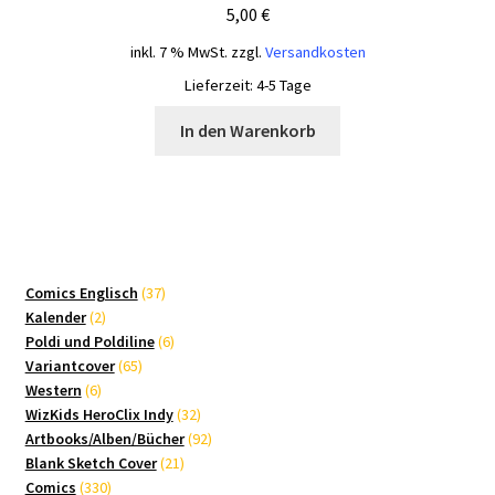
5,00
€
inkl. 7 % MwSt.
zzgl.
Versandkosten
Lieferzeit:
4-5 Tage
In den Warenkorb
37
Comics Englisch
37
2
Produkte
Kalender
2
Produkte
6
Poldi und Poldiline
6
65
Produkte
Variantcover
65
6
Produkte
Western
6
Produkte
32
WizKids HeroClix Indy
32
Produkte
92
Artbooks/Alben/Bücher
92
21
Produkte
Blank Sketch Cover
21
330
Produkte
Comics
330