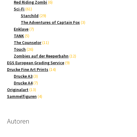
Produkte
6
Red Riding Zombi
6
61
Produkte
Sci-Fi
61
Produkte
29
Starchild
29
Produkte
3
The Adventures of Captain Fox
3
7
Produkte
Enklave
7
5
Produkte
TANK
5
Produkte
11
The Counselor
11
26
Produkte
Touch
26
Produkte
12
Zombies auf der Reeperbahn
12
9
Produkte
EGS European Grading Service
9
14
Produkte
Drucke Fine Art Prints
14
3
Produkte
Drucke A3
3
Produkte
7
Drucke A4
7
13
Produkte
Originalart
13
Produkte
4
Sammelfiguren
4
Produkte
Autoren