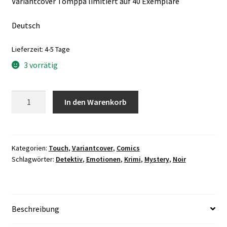
Variantcover Tomppa limitiert auf 40 Exemplare
Deutsch
Lieferzeit:
4-5 Tage
3 vorrätig
Touch
In den Warenkorb
3
Deutsch
Tomppa
Variant
Kategorien:
Touch
,
Variantcover
,
Comics
Schlagwörter:
Detektiv
,
Emotionen
,
Krimi
,
Mystery
,
Noir
Menge
Beschreibung