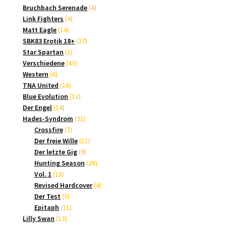
Produkte
4
Bruchbach Serenade
4
4
Produkte
Link Fighters
4
14
Produkte
Matt Eagle
14
Produkte
27
SBK83 Erotik 18+
27
1
Produkte
Star Spartan
1
Produkt
43
Verschiedene
43
6
Produkte
Western
6
Produkte
16
TNA United
16
Produkte
13
Blue Evolution
13
14
Produkte
Der Engel
14
Produkte
91
Hades-Syndrom
91
7
Produkte
Crossfire
7
Produkte
11
Der freie Wille
11
9
Produkte
Der letzte Gig
9
Produkte
28
Hunting Season
28
18
Produkte
Vol. 1
18
Produkte
4
Revised Hardcover
4
3
Produkte
Der Test
3
Produkte
11
Epitaph
11
13
Produkte
Lilly Swan
13