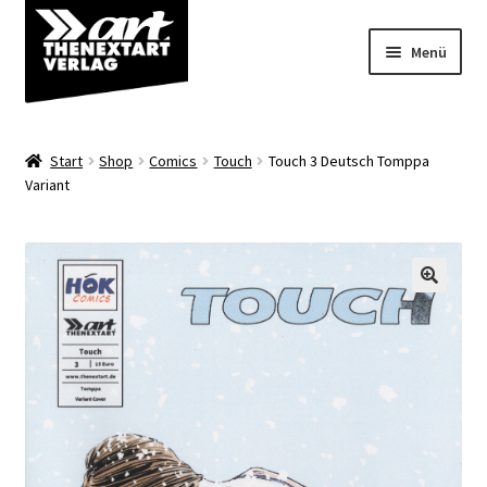
Zur
Zum
Menü
Navigation
Inhalt
springen
springen
Angebote
Start
Shop
Comics
Touch
Touch 3 Deutsch Tomppa
Unterm
Variant
Shop
öffnen
Über uns