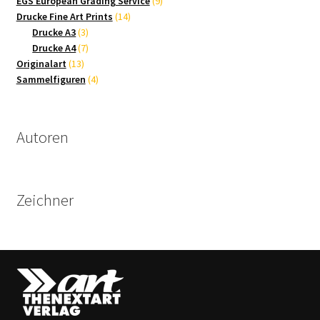
9
Produkte
EGS European Grading Service
9
14
Produkte
Drucke Fine Art Prints
14
3
Produkte
Drucke A3
3
Produkte
7
Drucke A4
7
13
Produkte
Originalart
13
Produkte
4
Sammelfiguren
4
Produkte
Autoren
Zeichner