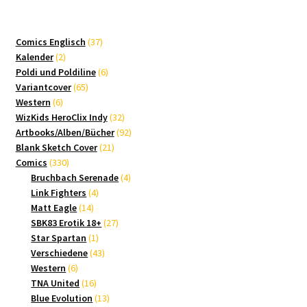
37
Comics Englisch
37
2
Produkte
Kalender
2
Produkte
6
Poldi und Poldiline
6
65
Produkte
Variantcover
65
6
Produkte
Western
6
Produkte
32
WizKids HeroClix Indy
32
Produkte
92
Artbooks/Alben/Bücher
92
21
Produkte
Blank Sketch Cover
21
330
Produkte
Comics
330
Produkte
4
Bruchbach Serenade
4
4
Produkte
Link Fighters
4
14
Produkte
Matt Eagle
14
Produkte
27
SBK83 Erotik 18+
27
1
Produkte
Star Spartan
1
Produkt
43
Verschiedene
43
6
Produkte
Western
6
Produkte
16
TNA United
16
Produkte
13
Blue Evolution
13