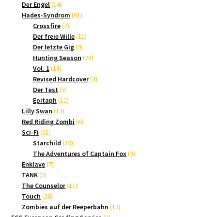
14
Produkte
Der Engel
14
Produkte
91
Hades-Syndrom
91
7
Produkte
Crossfire
7
Produkte
11
Der freie Wille
11
9
Produkte
Der letzte Gig
9
Produkte
28
Hunting Season
28
18
Produkte
Vol. 1
18
Produkte
4
Revised Hardcover
4
3
Produkte
Der Test
3
Produkte
11
Epitaph
11
13
Produkte
Lilly Swan
13
Produkte
6
Red Riding Zombi
6
61
Produkte
Sci-Fi
61
Produkte
29
Starchild
29
Produkte
3
The Adventures of Captain Fox
3
7
Produkte
Enklave
7
5
Produkte
TANK
5
Produkte
11
The Counselor
11
26
Produkte
Touch
26
Produkte
12
Zombies auf der Reeperbahn
12