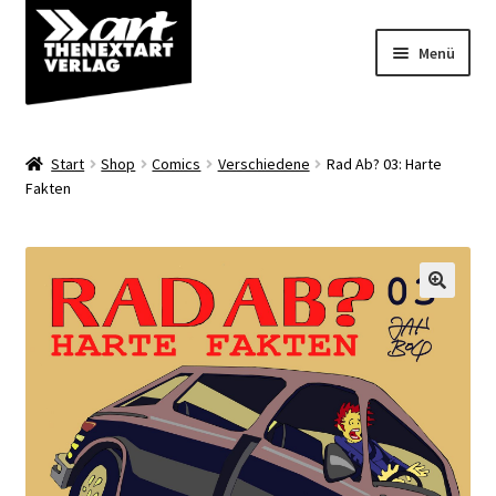
Zur
Zum
Menü
Navigation
Inhalt
springen
springen
Angebote
Start
Shop
Comics
Verschiedene
Rad Ab? 03: Harte
Unterm
Fakten
Shop
öffnen
Über uns