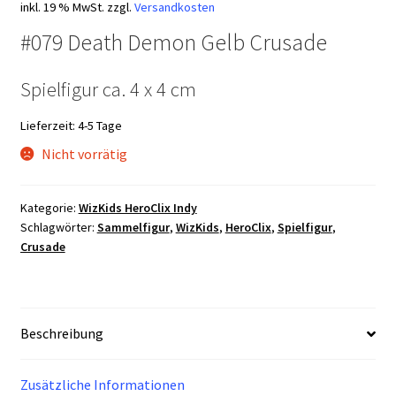
inkl. 19 % MwSt.
zzgl.
Versandkosten
#079 Death Demon Gelb Crusade
Spielfigur ca. 4 x 4 cm
Lieferzeit:
4-5 Tage
Nicht vorrätig
Kategorie:
WizKids HeroClix Indy
Schlagwörter:
Sammelfigur
,
WizKids
,
HeroClix
,
Spielfigur
,
Crusade
Beschreibung
Zusätzliche Informationen