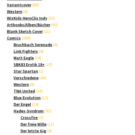
65
Produkte
Variantcover
65
6
Produkte
Western
6
Produkte
32
WizKids HeroClix Indy
32
Produkte
92
Artbooks/Alben/Bücher
92
21
Produkte
Blank Sketch Cover
21
330
Produkte
Comics
330
Produkte
4
Bruchbach Serenade
4
4
Produkte
Link Fighters
4
14
Produkte
Matt Eagle
14
Produkte
27
SBK83 Erotik 18+
27
1
Produkte
Star Spartan
1
Produkt
43
Verschiedene
43
6
Produkte
Western
6
Produkte
16
TNA United
16
Produkte
13
Blue Evolution
13
14
Produkte
Der Engel
14
Produkte
91
Hades-Syndrom
91
7
Produkte
Crossfire
7
Produkte
11
Der freie Wille
11
9
Produkte
Der letzte Gig
9