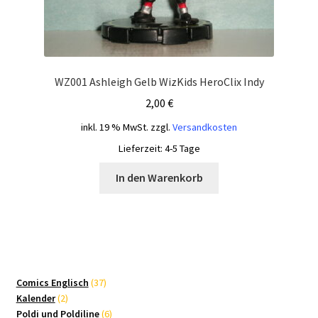
WZ001 Ashleigh Gelb WizKids HeroClix Indy
2,00
€
inkl. 19 % MwSt.
zzgl.
Versandkosten
Lieferzeit:
4-5 Tage
In den Warenkorb
37
Comics Englisch
37
2
Produkte
Kalender
2
Produkte
6
Poldi und Poldiline
6