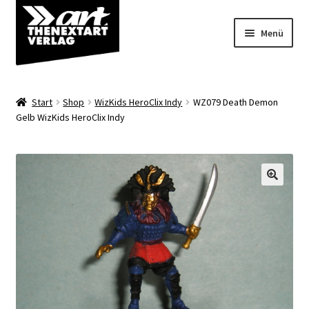
Zur
Zum
Menü
Navigation
Inhalt
springen
springen
Angebote
Start
Shop
WizKids HeroClix Indy
WZ079 Death Demon
Unterm
Gelb WizKids HeroClix Indy
Shop
öffnen
Über uns