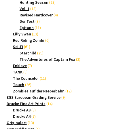
Produkte
28
Hunting Season
28
18
Produkte
Vol. 1
18
Produkte
4
Revised Hardcover
4
3
Produkte
Der Test
3
Produkte
11
Epitaph
11
13
Produkte
Lilly Swan
13
Produkte
6
Red Riding Zombi
6
61
Produkte
Sci-Fi
61
Produkte
29
Starchild
29
Produkte
3
The Adventures of Captain Fox
3
7
Produkte
Enklave
7
5
Produkte
TANK
5
Produkte
11
The Counselor
11
26
Produkte
Touch
26
Produkte
12
Zombies auf der Reeperbahn
12
9
Produkte
EGS European Grading Service
9
14
Produkte
Drucke Fine Art Prints
14
3
Produkte
Drucke A3
3
Produkte
7
Drucke A4
7
13
Produkte
Originalart
13
Produkte
4
Sammelfiguren
4