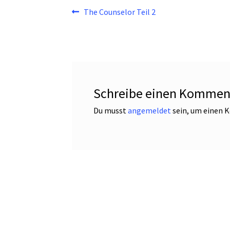
Beitragsnavigation
Vorheriger
The Counselor Teil 2
Beitrag:
Schreibe einen Kommen
Du musst
angemeldet
sein, um einen