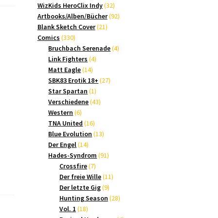
Produkte
32
WizKids HeroClix Indy
32
Produkte
92
Artbooks/Alben/Bücher
92
21
Produkte
Blank Sketch Cover
21
330
Produkte
Comics
330
Produkte
4
Bruchbach Serenade
4
4
Produkte
Link Fighters
4
14
Produkte
Matt Eagle
14
Produkte
27
SBK83 Erotik 18+
27
1
Produkte
Star Spartan
1
Produkt
43
Verschiedene
43
6
Produkte
Western
6
Produkte
16
TNA United
16
Produkte
13
Blue Evolution
13
14
Produkte
Der Engel
14
Produkte
91
Hades-Syndrom
91
7
Produkte
Crossfire
7
Produkte
11
Der freie Wille
11
9
Produkte
Der letzte Gig
9
Produkte
28
Hunting Season
28
18
Produkte
Vol. 1
18