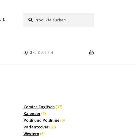
Suchen
Suchen
orb
nach:
0,00
€
0 Artikel
37
Comics Englisch
37
2
Produkte
Kalender
2
Produkte
6
Poldi und Poldiline
6
65
Produkte
Variantcover
65
6
Produkte
Western
6