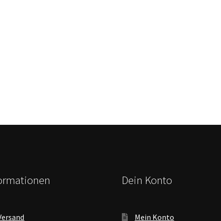
formationen
Dein Konto
Versand
Mein Konto