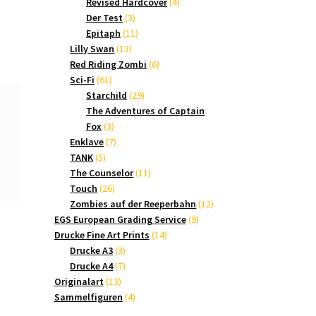
Produkte
4
Revised Hardcover
4
3
Produkte
Der Test
3
Produkte
11
Epitaph
11
13
Produkte
Lilly Swan
13
Produkte
6
Red Riding Zombi
6
61
Produkte
Sci-Fi
61
Produkte
29
Starchild
29
Produkte
The Adventures of Captain
3
Fox
3
Produkte
7
Enklave
7
5
Produkte
TANK
5
Produkte
11
The Counselor
11
26
Produkte
Touch
26
Produkte
12
Zombies auf der Reeperbahn
12
9
Produkte
EGS European Grading Service
9
14
Produkte
Drucke Fine Art Prints
14
3
Produkte
Drucke A3
3
Produkte
7
Drucke A4
7
13
Produkte
Originalart
13
Produkte
4
Sammelfiguren
4
Produkte