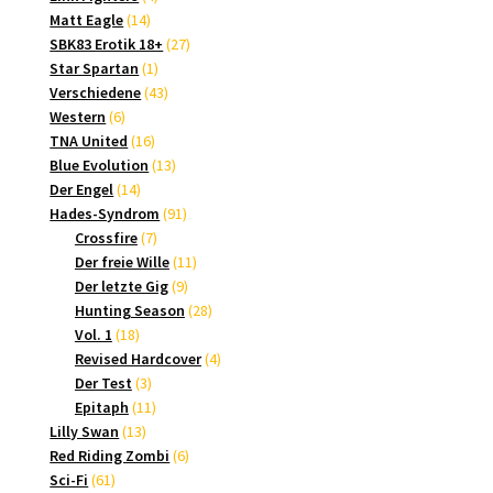
14
Produkte
Matt Eagle
14
Produkte
27
SBK83 Erotik 18+
27
1
Produkte
Star Spartan
1
Produkt
43
Verschiedene
43
6
Produkte
Western
6
Produkte
16
TNA United
16
Produkte
13
Blue Evolution
13
14
Produkte
Der Engel
14
Produkte
91
Hades-Syndrom
91
7
Produkte
Crossfire
7
Produkte
11
Der freie Wille
11
9
Produkte
Der letzte Gig
9
Produkte
28
Hunting Season
28
18
Produkte
Vol. 1
18
Produkte
4
Revised Hardcover
4
3
Produkte
Der Test
3
Produkte
11
Epitaph
11
13
Produkte
Lilly Swan
13
Produkte
6
Red Riding Zombi
6
61
Produkte
Sci-Fi
61