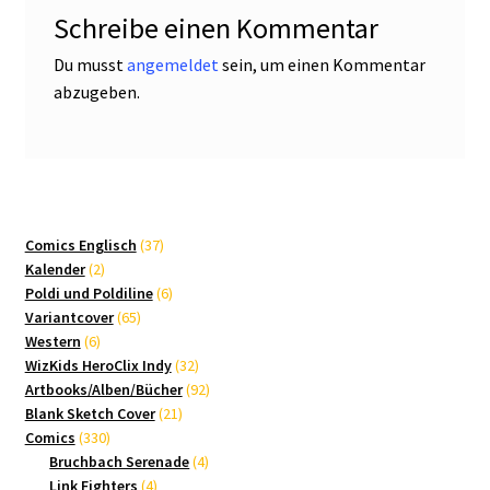
Schreibe einen Kommentar
Du musst
angemeldet
sein, um einen Kommentar
abzugeben.
37
Comics Englisch
37
2
Produkte
Kalender
2
Produkte
6
Poldi und Poldiline
6
65
Produkte
Variantcover
65
6
Produkte
Western
6
Produkte
32
WizKids HeroClix Indy
32
Produkte
92
Artbooks/Alben/Bücher
92
21
Produkte
Blank Sketch Cover
21
330
Produkte
Comics
330
Produkte
4
Bruchbach Serenade
4
4
Produkte
Link Fighters
4