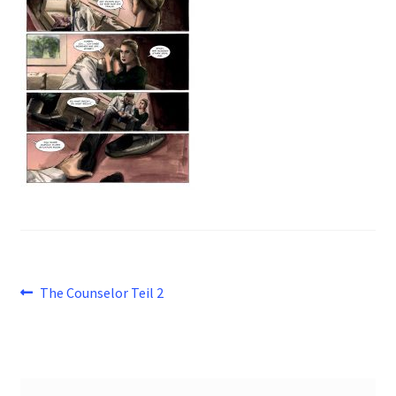
Beitragsnavigation
Vorheriger
The Counselor Teil 2
Beitrag: