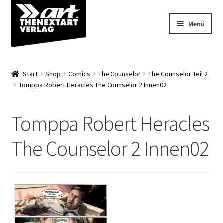
Zur
Zum
Menü
Navigation
Inhalt
springen
springen
Angebote
Start
Shop
Comics
The Counselor
The Counselor Teil 2
Unterm
Tomppa Robert Heracles The Counselor 2 Innen02
Shop
öffnen
Über uns
Tomppa Robert Heracles
The Counselor 2 Innen02