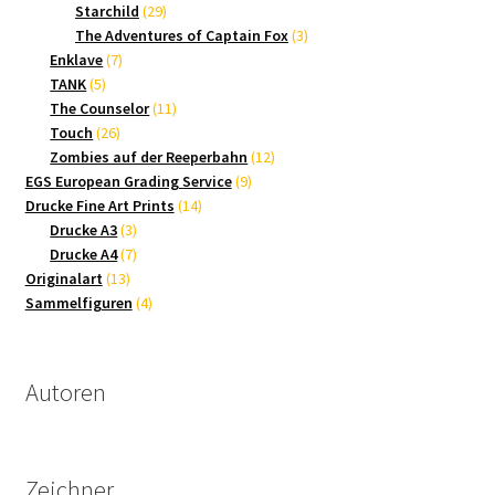
Produkte
29
Starchild
29
Produkte
3
The Adventures of Captain Fox
3
7
Produkte
Enklave
7
5
Produkte
TANK
5
Produkte
11
The Counselor
11
26
Produkte
Touch
26
Produkte
12
Zombies auf der Reeperbahn
12
9
Produkte
EGS European Grading Service
9
14
Produkte
Drucke Fine Art Prints
14
3
Produkte
Drucke A3
3
Produkte
7
Drucke A4
7
13
Produkte
Originalart
13
Produkte
4
Sammelfiguren
4
Produkte
Autoren
Zeichner