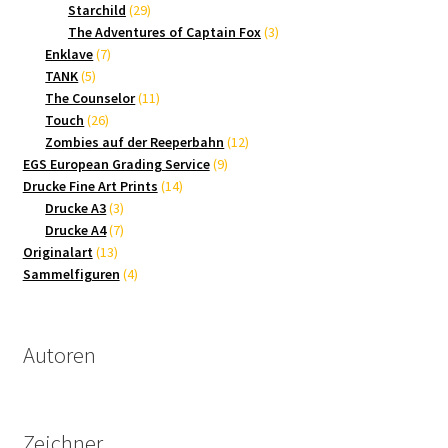
Produkte
29
Starchild
29
Produkte
3
The Adventures of Captain Fox
3
7
Produkte
Enklave
7
5
Produkte
TANK
5
Produkte
11
The Counselor
11
26
Produkte
Touch
26
Produkte
12
Zombies auf der Reeperbahn
12
9
Produkte
EGS European Grading Service
9
14
Produkte
Drucke Fine Art Prints
14
3
Produkte
Drucke A3
3
Produkte
7
Drucke A4
7
13
Produkte
Originalart
13
Produkte
4
Sammelfiguren
4
Produkte
Autoren
Zeichner