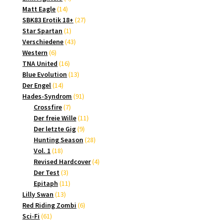
14
Produkte
Matt Eagle
14
Produkte
27
SBK83 Erotik 18+
27
1
Produkte
Star Spartan
1
Produkt
43
Verschiedene
43
6
Produkte
Western
6
Produkte
16
TNA United
16
Produkte
13
Blue Evolution
13
14
Produkte
Der Engel
14
Produkte
91
Hades-Syndrom
91
7
Produkte
Crossfire
7
Produkte
11
Der freie Wille
11
9
Produkte
Der letzte Gig
9
Produkte
28
Hunting Season
28
18
Produkte
Vol. 1
18
Produkte
4
Revised Hardcover
4
3
Produkte
Der Test
3
Produkte
11
Epitaph
11
13
Produkte
Lilly Swan
13
Produkte
6
Red Riding Zombi
6
61
Produkte
Sci-Fi
61