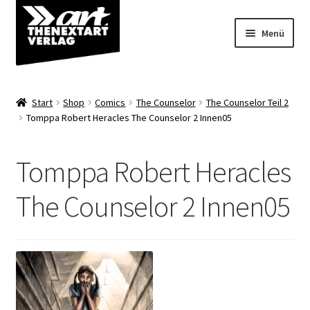
Zur
Zum
Menü
Navigation
Inhalt
springen
springen
Angebote
Start
Shop
Comics
The Counselor
The Counselor Teil 2
Unterm
Tomppa Robert Heracles The Counselor 2 Innen05
Shop
öffnen
Über uns
Tomppa Robert Heracles
The Counselor 2 Innen05