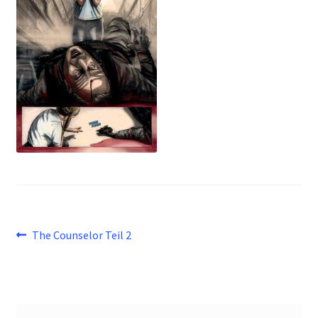
Beitragsnavigation
Vorheriger
The Counselor Teil 2
Beitrag: