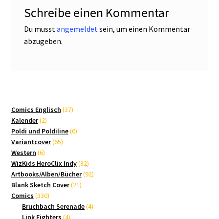
Schreibe einen Kommentar
Du musst
angemeldet
sein, um einen Kommentar
abzugeben.
37
Comics Englisch
37
2
Produkte
Kalender
2
Produkte
6
Poldi und Poldiline
6
65
Produkte
Variantcover
65
6
Produkte
Western
6
Produkte
32
WizKids HeroClix Indy
32
Produkte
92
Artbooks/Alben/Bücher
92
21
Produkte
Blank Sketch Cover
21
330
Produkte
Comics
330
Produkte
4
Bruchbach Serenade
4
4
Produkte
Link Fighters
4