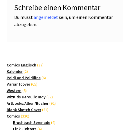
Schreibe einen Kommentar
Du musst
angemeldet
sein, um einen Kommentar
abzugeben.
37
Comics Englisch
37
2
Produkte
Kalender
2
Produkte
6
Poldi und Poldiline
6
65
Produkte
Variantcover
65
6
Produkte
Western
6
Produkte
32
WizKids HeroClix Indy
32
Produkte
92
Artbooks/Alben/Bücher
92
21
Produkte
Blank Sketch Cover
21
330
Produkte
Comics
330
Produkte
4
Bruchbach Serenade
4
4
Produkte
Link Fighters
4