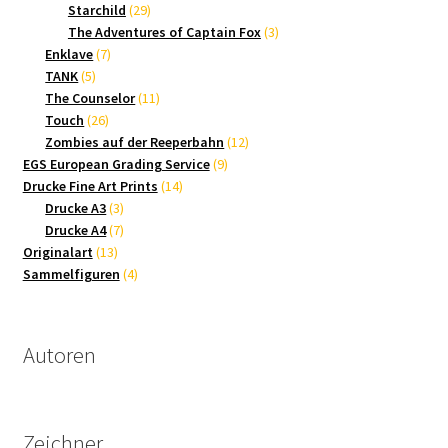
Produkte
29
Starchild
29
Produkte
3
The Adventures of Captain Fox
3
7
Produkte
Enklave
7
5
Produkte
TANK
5
Produkte
11
The Counselor
11
26
Produkte
Touch
26
Produkte
12
Zombies auf der Reeperbahn
12
9
Produkte
EGS European Grading Service
9
14
Produkte
Drucke Fine Art Prints
14
3
Produkte
Drucke A3
3
Produkte
7
Drucke A4
7
13
Produkte
Originalart
13
Produkte
4
Sammelfiguren
4
Produkte
Autoren
Zeichner