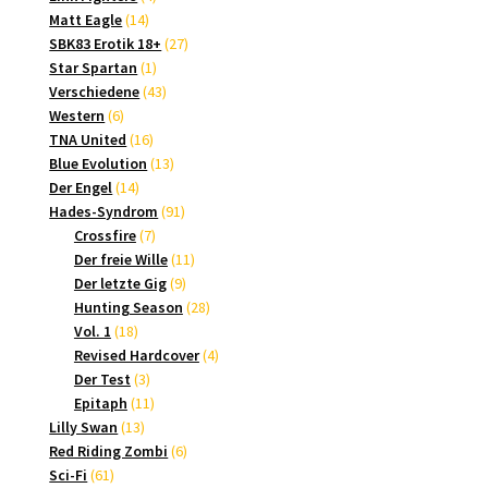
14
Produkte
Matt Eagle
14
Produkte
27
SBK83 Erotik 18+
27
1
Produkte
Star Spartan
1
Produkt
43
Verschiedene
43
6
Produkte
Western
6
Produkte
16
TNA United
16
Produkte
13
Blue Evolution
13
14
Produkte
Der Engel
14
Produkte
91
Hades-Syndrom
91
7
Produkte
Crossfire
7
Produkte
11
Der freie Wille
11
9
Produkte
Der letzte Gig
9
Produkte
28
Hunting Season
28
18
Produkte
Vol. 1
18
Produkte
4
Revised Hardcover
4
3
Produkte
Der Test
3
Produkte
11
Epitaph
11
13
Produkte
Lilly Swan
13
Produkte
6
Red Riding Zombi
6
61
Produkte
Sci-Fi
61