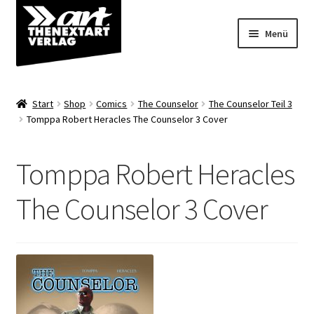
Zur
Zum
Menü
Navigation
Inhalt
springen
springen
Angebote
Start
Shop
Comics
The Counselor
The Counselor Teil 3
Unterm
Tomppa Robert Heracles The Counselor 3 Cover
Shop
öffnen
Über uns
Tomppa Robert Heracles
The Counselor 3 Cover