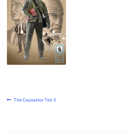
Beitragsnavigation
Vorheriger
The Counselor Teil 3
Beitrag: