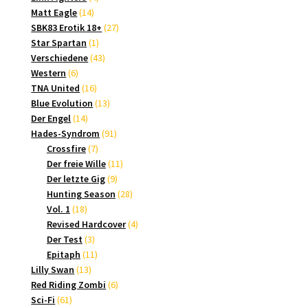
14
Produkte
Matt Eagle
14
Produkte
27
SBK83 Erotik 18+
27
1
Produkte
Star Spartan
1
Produkt
43
Verschiedene
43
6
Produkte
Western
6
Produkte
16
TNA United
16
Produkte
13
Blue Evolution
13
14
Produkte
Der Engel
14
Produkte
91
Hades-Syndrom
91
7
Produkte
Crossfire
7
Produkte
11
Der freie Wille
11
9
Produkte
Der letzte Gig
9
Produkte
28
Hunting Season
28
18
Produkte
Vol. 1
18
Produkte
4
Revised Hardcover
4
3
Produkte
Der Test
3
Produkte
11
Epitaph
11
13
Produkte
Lilly Swan
13
Produkte
6
Red Riding Zombi
6
61
Produkte
Sci-Fi
61