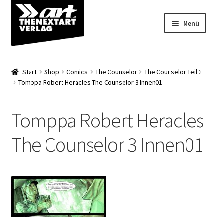
Zur
Zum
Menü
Navigation
Inhalt
springen
springen
Angebote
Start
Shop
Comics
The Counselor
The Counselor Teil 3
Unterm
Tomppa Robert Heracles The Counselor 3 Innen01
Shop
öffnen
Über uns
Tomppa Robert Heracles
The Counselor 3 Innen01