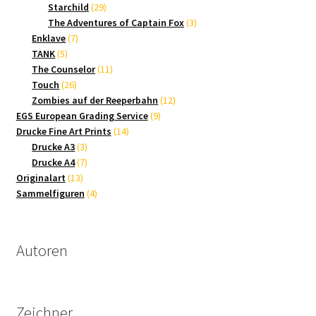
Produkte
29
Starchild
29
Produkte
3
The Adventures of Captain Fox
3
7
Produkte
Enklave
7
5
Produkte
TANK
5
Produkte
11
The Counselor
11
26
Produkte
Touch
26
Produkte
12
Zombies auf der Reeperbahn
12
9
Produkte
EGS European Grading Service
9
14
Produkte
Drucke Fine Art Prints
14
3
Produkte
Drucke A3
3
Produkte
7
Drucke A4
7
13
Produkte
Originalart
13
Produkte
4
Sammelfiguren
4
Produkte
Autoren
Zeichner