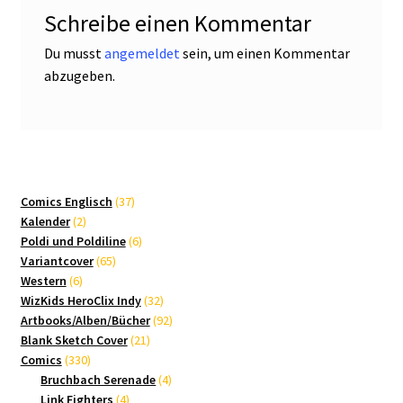
Schreibe einen Kommentar
Du musst
angemeldet
sein, um einen Kommentar
abzugeben.
37
Comics Englisch
37
2
Produkte
Kalender
2
Produkte
6
Poldi und Poldiline
6
65
Produkte
Variantcover
65
6
Produkte
Western
6
Produkte
32
WizKids HeroClix Indy
32
Produkte
92
Artbooks/Alben/Bücher
92
21
Produkte
Blank Sketch Cover
21
330
Produkte
Comics
330
Produkte
4
Bruchbach Serenade
4
4
Produkte
Link Fighters
4