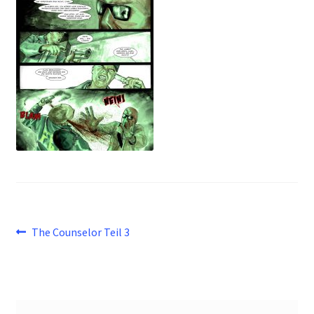
Beitragsnavigation
Vorheriger
The Counselor Teil 3
Beitrag: