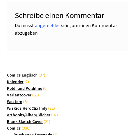
Schreibe einen Kommentar
Du musst
angemeldet
sein, um einen Kommentar
abzugeben.
37
Comics Englisch
37
2
Produkte
Kalender
2
Produkte
6
Poldi und Poldiline
6
65
Produkte
Variantcover
65
6
Produkte
Western
6
Produkte
32
WizKids HeroClix Indy
32
Produkte
92
Artbooks/Alben/Bücher
92
21
Produkte
Blank Sketch Cover
21
330
Produkte
Comics
330
Produkte
4
Bruchbach Serenade
4