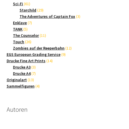
61
Produkte
Sci-Fi
61
Produkte
29
Starchild
29
Produkte
3
The Adventures of Captain Fox
3
7
Produkte
Enklave
7
5
Produkte
TANK
5
Produkte
11
The Counselor
11
26
Produkte
Touch
26
Produkte
12
Zombies auf der Reeperbahn
12
9
Produkte
EGS European Grading Service
9
14
Produkte
Drucke Fine Art Prints
14
3
Produkte
Drucke A3
3
Produkte
7
Drucke A4
7
13
Produkte
Originalart
13
Produkte
4
Sammelfiguren
4
Produkte
Autoren