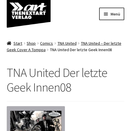
Zur
Zum
Menü
Navigation
Inhalt
springen
springen
Angebote
Start
Shop
Comics
TNA United
TNA United – Der letzte
Unterm
Geek Cover A Tomppa
TNA United Der letzte Geek Innen08
Shop
öffnen
Über uns
TNA United Der letzte
Geek Innen08