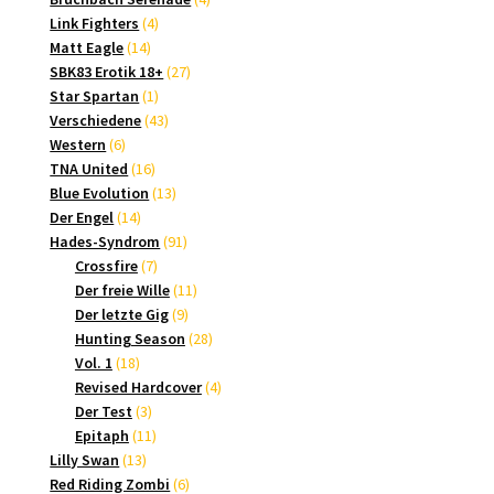
4
Produkte
Link Fighters
4
14
Produkte
Matt Eagle
14
Produkte
27
SBK83 Erotik 18+
27
1
Produkte
Star Spartan
1
Produkt
43
Verschiedene
43
6
Produkte
Western
6
Produkte
16
TNA United
16
Produkte
13
Blue Evolution
13
14
Produkte
Der Engel
14
Produkte
91
Hades-Syndrom
91
7
Produkte
Crossfire
7
Produkte
11
Der freie Wille
11
9
Produkte
Der letzte Gig
9
Produkte
28
Hunting Season
28
18
Produkte
Vol. 1
18
Produkte
4
Revised Hardcover
4
3
Produkte
Der Test
3
Produkte
11
Epitaph
11
13
Produkte
Lilly Swan
13
Produkte
6
Red Riding Zombi
6