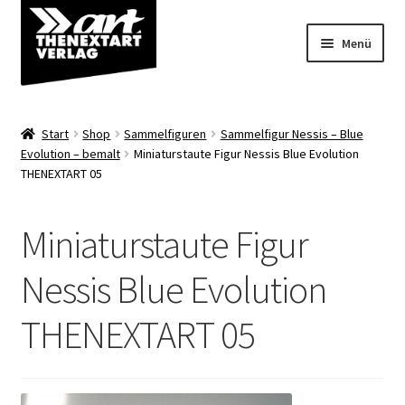
Zur
Zum
Menü
Navigation
Inhalt
springen
springen
Angebote
Start
Shop
Sammelfiguren
Sammelfigur Nessis – Blue
Unterm
Evolution – bemalt
Miniaturstaute Figur Nessis Blue Evolution
Shop
THENEXTART 05
öffnen
Über uns
Miniaturstaute Figur
Nessis Blue Evolution
THENEXTART 05