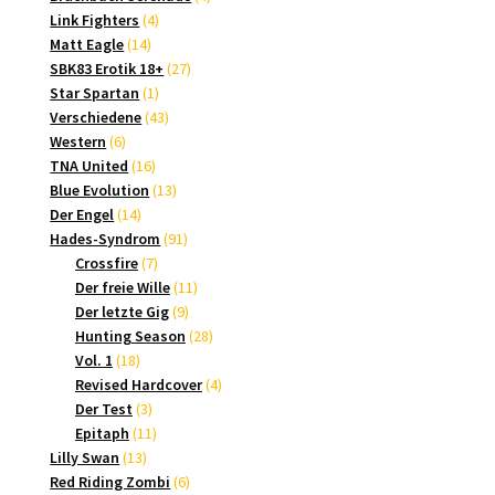
4
Produkte
Link Fighters
4
14
Produkte
Matt Eagle
14
Produkte
27
SBK83 Erotik 18+
27
1
Produkte
Star Spartan
1
Produkt
43
Verschiedene
43
6
Produkte
Western
6
Produkte
16
TNA United
16
Produkte
13
Blue Evolution
13
14
Produkte
Der Engel
14
Produkte
91
Hades-Syndrom
91
7
Produkte
Crossfire
7
Produkte
11
Der freie Wille
11
9
Produkte
Der letzte Gig
9
Produkte
28
Hunting Season
28
18
Produkte
Vol. 1
18
Produkte
4
Revised Hardcover
4
3
Produkte
Der Test
3
Produkte
11
Epitaph
11
13
Produkte
Lilly Swan
13
Produkte
6
Red Riding Zombi
6