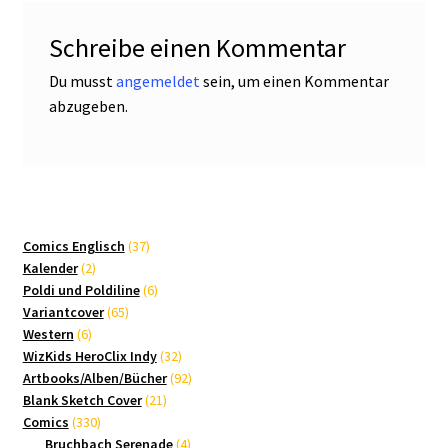
Schreibe einen Kommentar
Du musst
angemeldet
sein, um einen Kommentar
abzugeben.
37
Comics Englisch
37
2
Produkte
Kalender
2
Produkte
6
Poldi und Poldiline
6
65
Produkte
Variantcover
65
6
Produkte
Western
6
Produkte
32
WizKids HeroClix Indy
32
Produkte
92
Artbooks/Alben/Bücher
92
21
Produkte
Blank Sketch Cover
21
330
Produkte
Comics
330
Produkte
4
Bruchbach Serenade
4