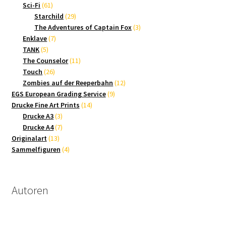
61
Produkte
Sci-Fi
61
Produkte
29
Starchild
29
Produkte
3
The Adventures of Captain Fox
3
7
Produkte
Enklave
7
5
Produkte
TANK
5
Produkte
11
The Counselor
11
26
Produkte
Touch
26
Produkte
12
Zombies auf der Reeperbahn
12
9
Produkte
EGS European Grading Service
9
14
Produkte
Drucke Fine Art Prints
14
3
Produkte
Drucke A3
3
Produkte
7
Drucke A4
7
13
Produkte
Originalart
13
Produkte
4
Sammelfiguren
4
Produkte
Autoren