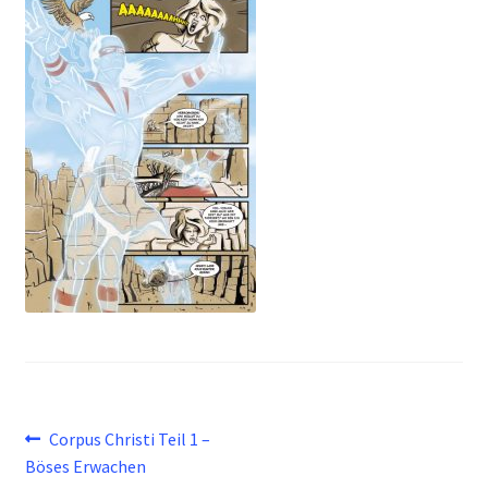
Beitragsnavigation
Vorheriger
Corpus Christi Teil 1 –
Beitrag:
Böses Erwachen