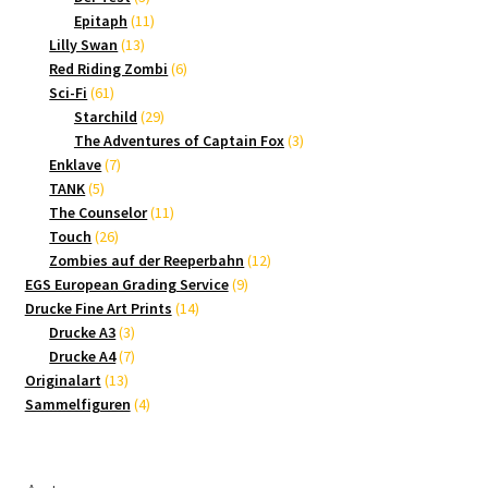
Produkte
11
Epitaph
11
13
Produkte
Lilly Swan
13
Produkte
6
Red Riding Zombi
6
61
Produkte
Sci-Fi
61
Produkte
29
Starchild
29
Produkte
3
The Adventures of Captain Fox
3
7
Produkte
Enklave
7
5
Produkte
TANK
5
Produkte
11
The Counselor
11
26
Produkte
Touch
26
Produkte
12
Zombies auf der Reeperbahn
12
9
Produkte
EGS European Grading Service
9
14
Produkte
Drucke Fine Art Prints
14
3
Produkte
Drucke A3
3
Produkte
7
Drucke A4
7
13
Produkte
Originalart
13
Produkte
4
Sammelfiguren
4
Produkte