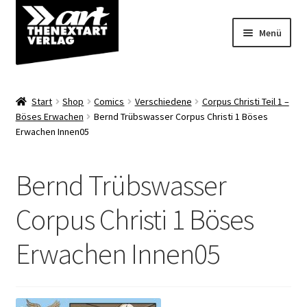
Zur
Zum
Menü
Navigation
Inhalt
springen
springen
Angebote
Start
Shop
Comics
Verschiedene
Corpus Christi Teil 1 –
Unterm
Böses Erwachen
Bernd Trübswasser Corpus Christi 1 Böses
Shop
Erwachen Innen05
öffnen
Über uns
Bernd Trübswasser
Corpus Christi 1 Böses
Erwachen Innen05