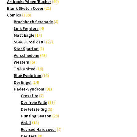
Produkte
92
Artbooks/Alben/Bücher
92
21
Produkte
Blank Sketch Cover
21
330
Produkte
Comics
330
Produkte
4
Bruchbach Serenade
4
4
Produkte
Link Fighters
4
14
Produkte
Matt Eagle
14
Produkte
27
SBK83 Erotik 18+
27
1
Produkte
Star Spartan
1
Produkt
43
Verschiedene
43
6
Produkte
Western
6
Produkte
16
TNA United
16
Produkte
13
Blue Evolution
13
14
Produkte
Der Engel
14
Produkte
91
Hades-Syndrom
91
7
Produkte
Crossfire
7
Produkte
11
Der freie Wille
11
9
Produkte
Der letzte Gig
9
Produkte
28
Hunting Season
28
18
Produkte
Vol. 1
18
Produkte
4
Revised Hardcover
4
3
Produkte
Der Test
3