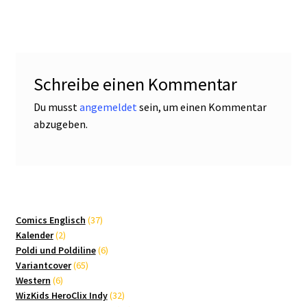
Schreibe einen Kommentar
Du musst
angemeldet
sein, um einen Kommentar
abzugeben.
37
Comics Englisch
37
2
Produkte
Kalender
2
Produkte
6
Poldi und Poldiline
6
65
Produkte
Variantcover
65
6
Produkte
Western
6
Produkte
32
WizKids HeroClix Indy
32